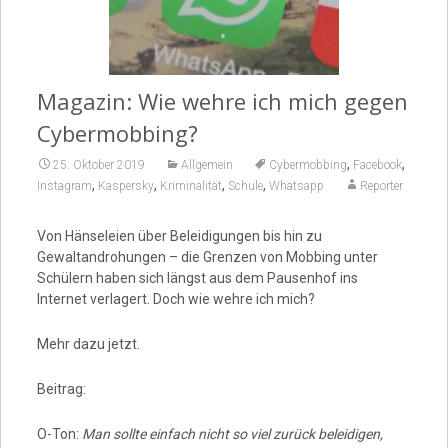
Video
Magazin: Wie wehre ich mich gegen
Cybermobbing?
,
,
25. Oktober 2019
Allgemein
Cybermobbing
Facebook
,
,
,
,
Instagram
Kaspersky
Kriminalität
Schule
Whatsapp
Reporter
Von Hänseleien über Beleidigungen bis hin zu
Gewaltandrohungen – die Grenzen von Mobbing unter
Schülern haben sich längst aus dem Pausenhof ins
Internet verlagert. Doch wie wehre ich mich?
Mehr dazu jetzt.
Beitrag:
O-Ton:
Man sollte einfach nicht so viel zurück beleidigen,