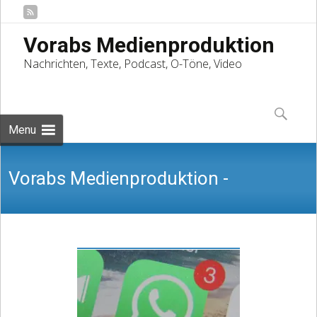
Vorabs Medienproduktion
Nachrichten, Texte, Podcast, O-Töne, Video
Skip
to
Suchen
content
nach:
Menu
Vorabs Medienproduktion -
Nachrichten, Texte, Podcast, O-Töne,