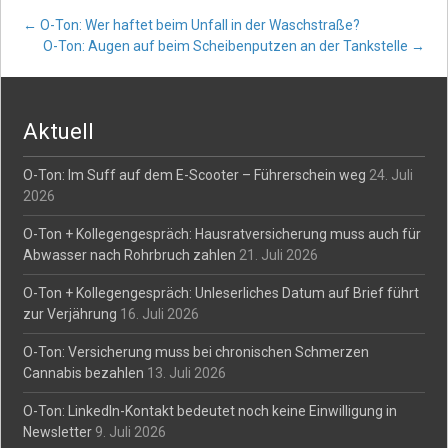
Post
←
O-Ton: Wer haftet beim Unfall in der Waschstraße?
O-Ton: Augen auf beim Scheibenputzen an der Tankstelle
→
navigation
Aktuell
O-Ton: Im Suff auf dem E-Scooter – Führerschein weg
24. Juli
2026
O-Ton + Kollegengespräch: Hausratversicherung muss auch für
Abwasser nach Rohrbruch zahlen
21. Juli 2026
O-Ton + Kollegengespräch: Unleserliches Datum auf Brief führt
zur Verjährung
16. Juli 2026
O-Ton: Versicherung muss bei chronischen Schmerzen
Cannabis bezahlen
13. Juli 2026
O-Ton: LinkedIn-Kontakt bedeutet noch keine Einwilligung in
Newsletter
9. Juli 2026