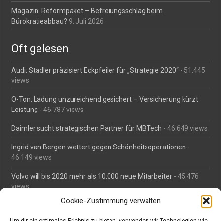
Magazin: Reformpaket – Befreiungsschlag beim
Bürokratieabbau?
9. Juli 2026
Oft gelesen
Audi: Stadler präzisiert Eckpfeiler für „Strategie 2020“
- 51.445
views
O-Ton: Ladung unzureichend gesichert – Versicherung kürzt
Leistung
- 46.787 views
Daimler sucht strategischen Partner für MBTech
- 46.649 views
Ingrid van Bergen wettert gegen Schönheitsoperationen
-
46.149 views
Volvo will bis 2020 mehr als 10.000 neue Mitarbeiter
- 45.476
views
Cookie-Zustimmung verwalten
Mäßiges Interesse an Daimlers MBtech
- 44.700 views
Um dir ein optimales Erlebnis zu bieten, verwenden wir Technologien wie