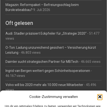
Magazin: Reformpaket – Befreiungsschlag beim
Bürokratieabbau?
9. Juli 2026
Oft gelesen
Audi: Stadler präzisiert Eckpfeiler für „Strategie 2020“
- 51.477
views
O-Ton: Ladung unzureichend gesichert – Versicherung kürzt
Leistung
- 46.803 views
Daimler sucht strategischen Partner für MBTech
- 46.665 views
Ingrid van Bergen wettert gegen Schönheitsoperationen
-
46.167 views
Volvo will bis 2020 mehr als 10.000 neue Mitarbeiter
- 45.496
views
Cookie-Zustimmung verwalten
Mäßiges Interesse an Daimlers MBtech
- 44.717 views
Um dir ein optimales Erlebnis zu bieten, verwenden wir Technologien wie