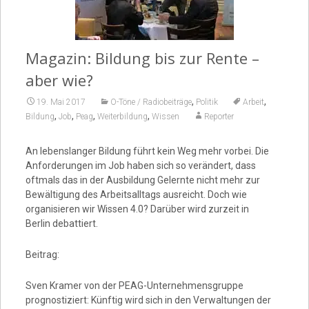
Video
Magazin: Bildung bis zur Rente –
aber wie?
,
,
19. Mai 2017
O-Töne / Radiobeiträge
Politik
Arbeit
,
,
,
,
Bildung
Job
Peag
Weiterbildung
Wissen
Reporter
An lebenslanger Bildung führt kein Weg mehr vorbei. Die
Anforderungen im Job haben sich so verändert, dass
oftmals das in der Ausbildung Gelernte nicht mehr zur
Bewältigung des Arbeitsalltags ausreicht. Doch wie
organisieren wir Wissen 4.0? Darüber wird zurzeit in
Berlin debattiert.
Beitrag:
Sven Kramer von der PEAG-Unternehmensgruppe
prognostiziert: Künftig wird sich in den Verwaltungen der