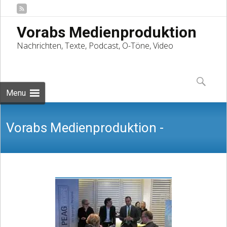
Vorabs Medienproduktion
Nachrichten, Texte, Podcast, O-Töne, Video
Skip
to
Suchen
content
nach:
Menu
Vorabs Medienproduktion -
Nachrichten, Texte, Podcast, O-Töne,