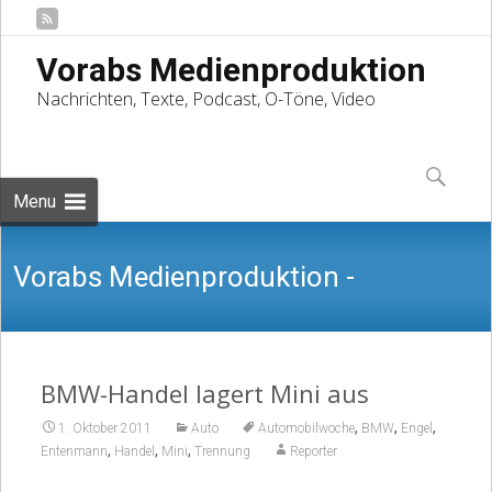
Vorabs Medienproduktion
Nachrichten, Texte, Podcast, O-Töne, Video
Skip
to
Suchen
content
nach:
Menu
Vorabs Medienproduktion -
Nachrichten, Texte, Podcast, O-Töne,
BMW-Handel lagert Mini aus
,
,
,
1. Oktober 2011
Auto
Automobilwoche
BMW
Engel
,
,
,
Entenmann
Handel
Mini
Trennung
Reporter