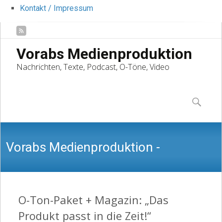
Kontakt / Impressum
Vorabs Medienproduktion
Nachrichten, Texte, Podcast, O-Töne, Video
Skip
to
Suchen
content
nach:
Vorabs Medienproduktion -
Nachrichten, Texte, Podcast, O-Töne,
O-Ton-Paket + Magazin: „Das
Produkt passt in die Zeit!“