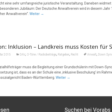
cht eine sehr umfangreiche juristische Veranstaltung. Daneben widmet si
besonderen Jubiläum: Der Deutsche Anwalt­verein wird in diesem Jahr 1
her Anwalt­verein“.
Weiter
→
n: Inklusion – Landkreis muss Kosten für S
,
,
,
,
Mai 2015
DAV
O-Töne / Radiobeiträge
Ratgeber
Recht
Anwalt
Down Syn
zialhilfeträger muss die Begleitung einer Grundschülerin mit Down-S
setzung ist, dass es an der Schule eine ‚inklusive Beschulung’ im Rahme
sozialgericht Baden-Württemberg.
Weiter
→
esen
Suchen bei Vorabs