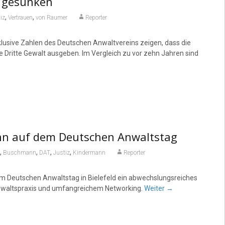
h gesunken
,
,
iz
Vertrauen
von Raumer
Reporter
xklusive Zahlen des Deutschen Anwaltvereins zeigen, dass die
e Dritte Gewalt ausgeben. Im Vergleich zu vor zehn Jahren sind
nn auf dem Deutschen Anwaltstag
,
,
,
,
Buschmann
DAT
Justiz
Kindermann
Reporter
em Deutschen Anwaltstag in Bielefeld ein abwechslungsreiches
Anwaltspraxis und umfangreichem Networking.
Weiter
→