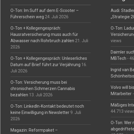
O-Ton: Im Suff auf dem E-Scooter –
Audi: Stadler
Führerschein weg
24. Juli 2026
„Strategie 
O-Ton + Kollegengespräch:
O-Ton: Ladu
Hausratversicherung muss auch für
Versicherun
Abwasser nach Rohrbruch zahlen
21. Juli
views
2026
Daimler such
O-Ton + Kollegengespräch: Unleserliches
MBTech
- 4
Datum auf Brief führt zur Verjährung
16.
Ingrid van 
Juli 2026
Schönheitso
O-Ton: Versicherung muss bei
Volvo will b
chronischen Schmerzen Cannabis
Mitarbeiter
-
bezahlen
13. Juli 2026
Mäßiges Int
O-Ton: LinkedIn-Kontakt bedeutet noch
44.713 view
keine Einwilligung in Newsletter
9. Juli
2026
O-Ton: Wer 
abgedriftete
Magazin: Reformpaket –