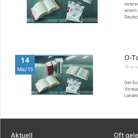
rensre
einem 
Deutsc
O-To
14
14. 
Mai/15
Der So
Voraus
Landes
Aktuell
Oft gel