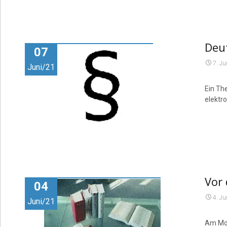
Deut
07
7. Ju
Juni/21
Ein The
elektr
Vor
04
4. Ju
Juni/21
Am Mont