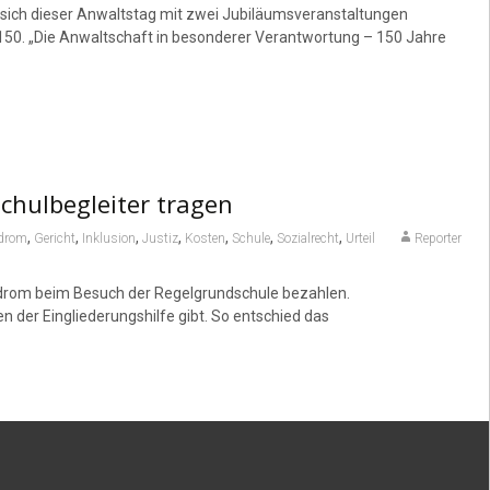
ch dieser Anwaltstag mit zwei Jubilä­ums­ver­an­stal­tungen
50. „Die Anwalt­schaft in besonderer Verant­wortung – 150 Jahre
chulbegleiter tragen
,
,
,
,
,
,
,
drom
Gericht
Inklusion
Justiz
Kosten
Schule
Sozialrecht
Urteil
Reporter
yndrom beim Besuch der Regelgrundschule bezahlen.
n der Eingliederungshilfe gibt. So entschied das