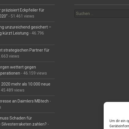
Suchen
 präzisiert Eckpfeiler für
nach:
2020“
- 51.461 views
ng unzureichend gesichert –
g kürzt Leistung
- 46.796
t strategischen Partner für
6.663 views
Bergen wettert gegen
perationen
- 46.159 views
is 2020 mehr als 10.000 neue
 45.489 views
eresse an Daimlers MBtech
-
s
muss Schaden für
Um dir ein 
 Silvesterraketen zahlen?
-
Geräteinfor