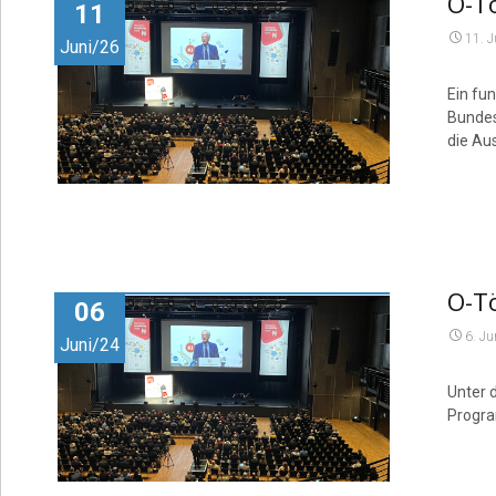
O-To
11
11. 
Juni/26
Ein fu
Bundes
die Au
O-T
06
6. Ju
Juni/24
Unter 
Progra