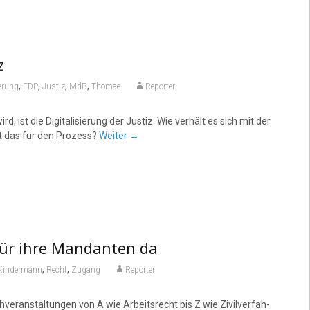
z
,
,
,
,
ierung
FDP
Justiz
MdB
Thomae
Reporter
 ist die Digitalisierung der Justiz. Wie verhält es sich mit der
t das für den Prozess?
Weiter
→
für ihre Mandanten da
,
,
Kindermann
Recht
Zugang
Reporter
­an­stal­tungen von A wie Arbeitsrecht bis Z wie Zivilver­fah­