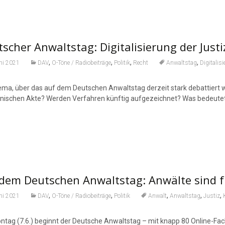
scher Anwaltstag: Digitalisierung der Justi
,
,
,
,
ni 2021
DAV
O-Töne / Radiobeiträge
Politik
Recht
Anwaltstag
Digitalis
ma, über das auf dem Deutschen Anwaltstag derzeit stark debattiert wird,
onischen Akte? Werden Verfahren künftig aufgezeichnet? Was bedeute
 dem Deutschen Anwaltstag: Anwälte sind 
,
,
,
,
,
ni 2021
DAV
O-Töne / Radiobeiträge
Politik
Anwalt
Anwaltstag
Justiz
ag (7.6.) beginnt der Deutsche Anwaltstag – mit knapp 80 Online-Fachver