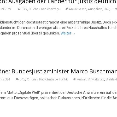
n: Ausgaben der Länder für Justiz deutlic
,
,
,
,
Juni 2026
DAV
O-Töne / Radiobeiträge
Anwaltverein
Ausgaben
DAV
Just
nktionstüchtiger Rechtsstaat braucht eine arbeitsfähige Justiz. Doch e
länder im Durchschnitt weniger als drei Prozent ihres Haushaltes für di
sgaben prozentual überall gesunken.
Weiter
→
öne: Bundesjustizminister Marco Buschma
,
,
,
,
ni 2024
DAV
O-Töne / Radiobeiträge
Politik
Anwalt
Anwaltstag
Bielefeld
dem Motto „Digitale Welt“ präsentiert der Deutsche Anwaltverein auf d
mm aus Fachvorträgen, politischen Diskussionen, Nützlichem für die 