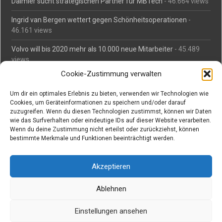
Daimler sucht strategischen Partner für MBTech
- 46.664 views
Ingrid van Bergen wettert gegen Schönheitsoperationen
-
46.161 views
Volvo will bis 2020 mehr als 10.000 neue Mitarbeiter
- 45.489
views
Cookie-Zustimmung verwalten
Mäßiges Interesse an Daimlers MBtech
- 44.715 views
Um dir ein optimales Erlebnis zu bieten, verwenden wir Technologien wie
O-Ton: Wer muss Schaden für abgedriftete Silvesterraketen
Cookies, um Geräteinformationen zu speichern und/oder darauf
zahlen?
- 42.372 views
zuzugreifen. Wenn du diesen Technologien zustimmst, können wir Daten
wie das Surfverhalten oder eindeutige IDs auf dieser Website verarbeiten.
Kollegengespräch: Urteile zum Grillen
- 42.063 views
Wenn du deine Zustimmung nicht erteilst oder zurückziehst, können
bestimmte Merkmale und Funktionen beeinträchtigt werden.
Suchen bei Vorabs
Akzeptieren
Suchen
nach:
Ablehnen
Einstellungen ansehen
Copyright © Vorabs Medienproduktion