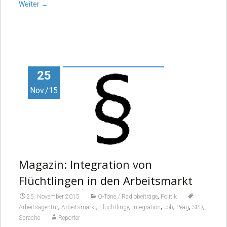
Weiter
→
25
Nov./15
Magazin: Integration von
Flüchtlingen in den Arbeitsmarkt
,
25. November 2015
O-Töne / Radiobeiträge
Politik
,
,
,
,
,
,
,
Arbeitsagentur
Arbeitsmarkt
Flüchtlinge
Integration
Job
Peag
SPD
Sprache
Reporter