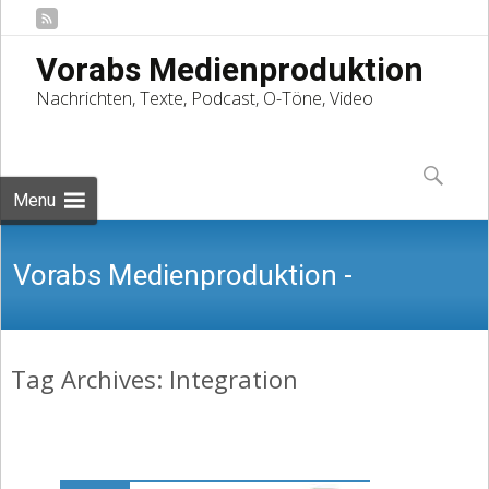
Vorabs Medienproduktion
Nachrichten, Texte, Podcast, O-Töne, Video
Skip
to
Suchen
content
nach:
Menu
Vorabs Medienproduktion -
Tag Archives: Integration
Nachrichten, Texte, Podcast, O-Töne,