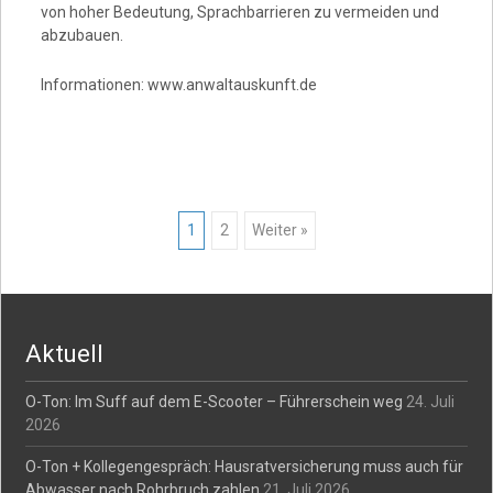
von hoher Bedeutung, Sprachbarrieren zu vermeiden und
abzubauen.
Informationen: www.anwaltauskunft.de
Posts
1
2
Weiter »
navigation
Aktuell
O-Ton: Im Suff auf dem E-Scooter – Führerschein weg
24. Juli
2026
O-Ton + Kollegengespräch: Hausratversicherung muss auch für
Abwasser nach Rohrbruch zahlen
21. Juli 2026