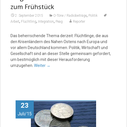
zum Frühstück
,
2. September 2015
O-Töne / Radiobeiträge
Politik
,
,
,
Arbeit
Flüchtling
Integration
Peag
Reporter
Das beherrschende Thema derzeit: Flüchtlinge, die aus
den Krisenländern des Nahen Ostens nach Europa und
vor allem Deutschland kommen. Politik, Wirtschaft und
Gesellschaft sind an dieser Stelle gemeinsam gefordert,
um bestmöglich mit dieser Herausforderung
umzugehen.
Weiter
→
23
Juli/15