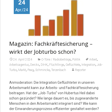
Video
24
Apr./24
Magazin: Fachkräftesicherung –
wirkt der Jobturbo schon?
,
,
24. April 2024
O-Töne / Radiobeiträge
Politik
Arbeit
,
,
,
,
,
,
Arbeitsagentur
Dercks
DIHK
Flüchtlinge
Geflüchtete
Integration
Job-
,
,
,
,
Turbo
Markt
Peag
Schmincke
Terzenbach
Reporter
Anmoderation: Die Integration Geflüchteter in unseren
Arbeitsmarkt kann zur Arbeits- und Fachkräftesicherung
beitragen. Hat der „Job-Turbo“ von Hubertus Heil dabei
schon gezündet? Wie lange dauert es, bis zugewanderte
Menschen in den Arbeitsmarkt integriert sind? Wie kann
der Einwanderungsprozess effizienter gestaltet werden?