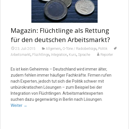
Magazin: Flüchtlinge als Rettung
für den deutschen Arbeitsmarkt?
,
,
23. Juli 2015
Allgemein
O-Töne / Radiobeiträge
Politik
,
,
,
,
Arbeitsmarkt
Flüchtlinge
Integration
Kurs
Sprache
Reporter
Es ist kein Geheimnis – Deutschland wird immer älter,
zudem fehlen immer häufiger Fachkräfte. Firmen rufen
nach Experten, jedoch tut sich die Politik schwer mit
unbürokratischen Lösungen – zum Beispiel bei der
Integration von Flüchtlingen. Arbeitsmarktexperten
suchen dazu gegenwärtig in Berlin nach Lösungen.
Weiter
→