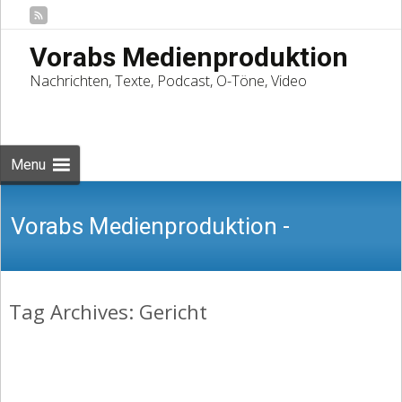
Vorabs Medienproduktion
Nachrichten, Texte, Podcast, O-Töne, Video
Skip
to
Suchen
content
nach:
Menu
Vorabs Medienproduktion -
Tag Archives: Gericht
Nachrichten, Texte, Podcast, O-Töne,