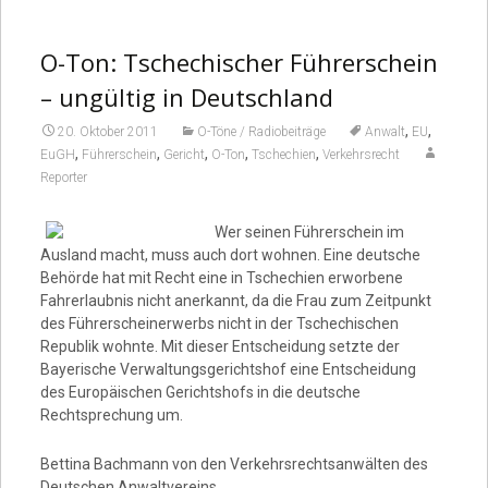
O-Ton: Tschechischer Führerschein
– ungültig in Deutschland
,
,
20. Oktober 2011
O-Töne / Radiobeiträge
Anwalt
EU
,
,
,
,
,
EuGH
Führerschein
Gericht
O-Ton
Tschechien
Verkehrsrecht
Reporter
Wer seinen Führerschein im
Ausland macht, muss auch dort wohnen. Eine deutsche
Behörde hat mit Recht eine in Tschechien erworbene
Fahrerlaubnis nicht anerkannt, da die Frau zum Zeitpunkt
des Führerscheinerwerbs nicht in der Tschechischen
Republik wohnte. Mit dieser Entscheidung setzte der
Bayerische Verwaltungsgerichtshof eine Entscheidung
des Europäischen Gerichtshofs in die deutsche
Rechtsprechung um.
Bettina Bachmann von den Verkehrsrechtsanwälten des
Deutschen Anwaltvereins.