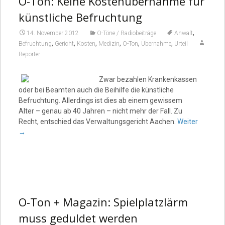
O-Ton: Keine Kostenübernahme für
künstliche Befruchtung
,
14. November 2012
O-Töne / Radiobeiträge
Anwalt
,
,
,
,
,
,
Befruchtung
Gericht
Kosten
Medizin
O-Ton
Übernahme
Urteil
Reporter
Zwar bezahlen Krankenkassen
oder bei Beamten auch die Beihilfe die künstliche
Befruchtung. Allerdings ist dies ab einem gewissem
Alter – genau ab 40 Jahren – nicht mehr der Fall. Zu
Recht, entschied das Verwaltungsgericht Aachen.
Weiter
→
O-Ton + Magazin: Spielplatzlärm
muss geduldet werden