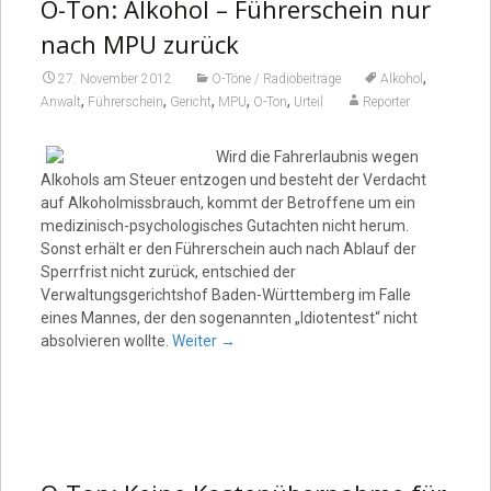
Video
O-Ton: Alkohol – Führerschein nur
nach MPU zurück
,
27. November 2012
O-Töne / Radiobeiträge
Alkohol
,
,
,
,
,
Anwalt
Führerschein
Gericht
MPU
O-Ton
Urteil
Reporter
Wird die Fahrerlaubnis wegen
Alkohols am Steuer entzogen und besteht der Verdacht
auf Alkoholmissbrauch, kommt der Betroffene um ein
medizinisch-psychologisches Gutachten nicht herum.
Sonst erhält er den Führerschein auch nach Ablauf der
Sperrfrist nicht zurück, entschied der
Verwaltungsgerichtshof Baden-Württemberg im Falle
eines Mannes, der den sogenannten „Idiotentest“ nicht
absolvieren wollte.
Weiter
→