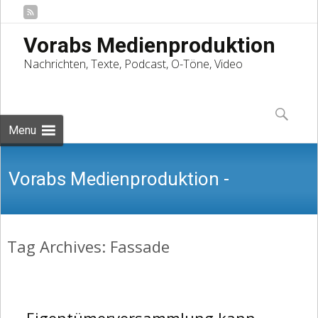
Vorabs Medienproduktion
Nachrichten, Texte, Podcast, O-Töne, Video
Skip
to
Suchen
content
nach:
Menu
Vorabs Medienproduktion -
Tag Archives: Fassade
Nachrichten, Texte, Podcast, O-Töne,