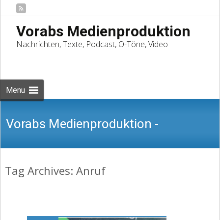
Vorabs Medienproduktion
Nachrichten, Texte, Podcast, O-Töne, Video
Skip
to
Suchen
content
nach:
Menu
Vorabs Medienproduktion -
Tag Archives: Anruf
Nachrichten, Texte, Podcast, O-Töne,