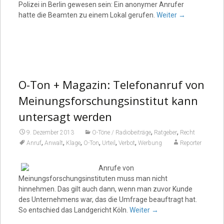
Polizei in Berlin gewesen sein: Ein anonymer Anrufer
hatte die Beamten zu einem Lokal gerufen.
Weiter
→
O-Ton + Magazin: Telefonanruf von
Meinungsforschungsinstitut kann
untersagt werden
,
,
9. Dezember 2013
O-Töne / Radiobeiträge
Ratgeber
Recht
,
,
,
,
,
,
Anruf
Anwalt
Klage
O-Ton
Urteil
Verbot
Werbung
Reporter
Anrufe von
Meinungsforschungsinstituten muss man nicht
hinnehmen. Das gilt auch dann, wenn man zuvor Kunde
des Unternehmens war, das die Umfrage beauftragt hat.
So entschied das Landgericht Köln.
Weiter
→