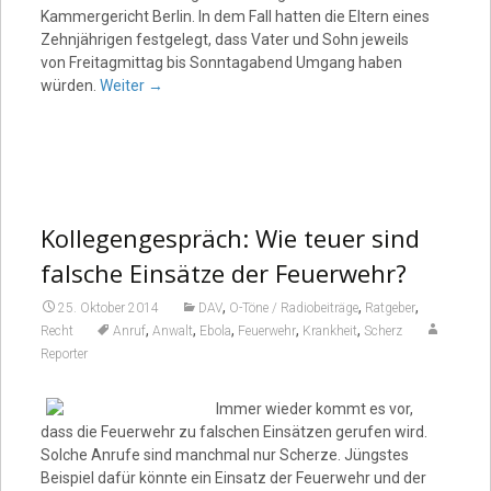
Kammergericht Berlin. In dem Fall hatten die Eltern eines
Zehnjährigen festgelegt, dass Vater und Sohn jeweils
von Freitagmittag bis Sonntagabend Umgang haben
würden.
Weiter
→
Kollegengespräch: Wie teuer sind
falsche Einsätze der Feuerwehr?
,
,
,
25. Oktober 2014
DAV
O-Töne / Radiobeiträge
Ratgeber
,
,
,
,
,
Recht
Anruf
Anwalt
Ebola
Feuerwehr
Krankheit
Scherz
Reporter
Immer wieder kommt es vor,
dass die Feuerwehr zu falschen Einsätzen gerufen wird.
Solche Anrufe sind manchmal nur Scherze. Jüngstes
Beispiel dafür könnte ein Einsatz der Feuerwehr und der