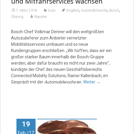
und Mitfahrservices wachsen
,
,
,
7. März 2018
Auto
Angebot
Automobilwoche
Bosch
Sharing
Reporter
Bosch-Chef Volkmar Denner will den weltgrößten
Autozulieferer zum Anbieter vernetzter
Mobilitätsservices umbauen und so neue
Kundengruppen erschließen. „Wir hoffen, dass wir ein
großer starker Baum innerhalb der Bosch-Gruppe
werden, aber dafür braucht es nicht nur zwei Jahre“,
kündigte der Chef des neuen Geschäftsbereichs
Connected Mobility Solutions, Rainer Kallenbach, im
Gespräch mit der
Automobilwoche
an.
Weiter
→
19
Feb./17