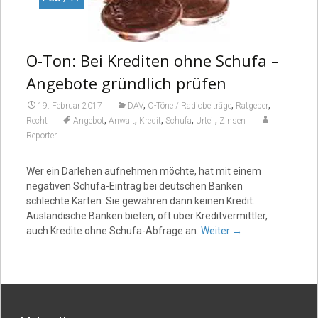
O-Ton: Bei Krediten ohne Schufa –
Angebote gründlich prüfen
,
,
,
19. Februar 2017
DAV
O-Töne / Radiobeiträge
Ratgeber
,
,
,
,
,
Recht
Angebot
Anwalt
Kredit
Schufa
Urteil
Zinsen
Reporter
Wer ein Darlehen aufnehmen möchte, hat mit einem
negativen Schufa-Eintrag bei deutschen Banken
schlechte Karten: Sie gewähren dann keinen Kredit.
Ausländische Banken bieten, oft über Kreditvermittler,
auch Kredite ohne Schufa-Abfrage an.
Weiter
→