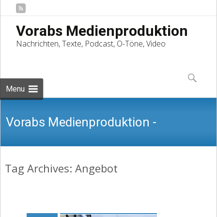
Vorabs Medienproduktion
Nachrichten, Texte, Podcast, O-Töne, Video
Skip
to
Suchen
content
nach:
Menu
Vorabs Medienproduktion -
Tag Archives: Angebot
Nachrichten, Texte, Podcast, O-Töne,