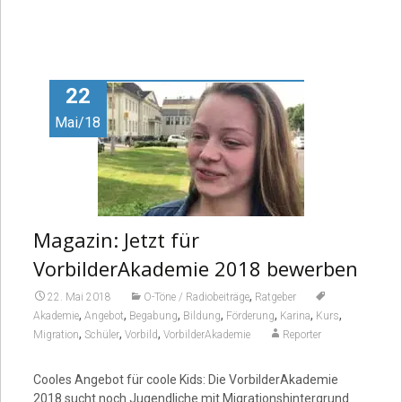
22
Mai/18
Magazin: Jetzt für
VorbilderAkademie 2018 bewerben
,
22. Mai 2018
O-Töne / Radiobeiträge
Ratgeber
,
,
,
,
,
,
,
Akademie
Angebot
Begabung
Bildung
Förderung
Karina
Kurs
,
,
,
Migration
Schüler
Vorbild
VorbilderAkademie
Reporter
Cooles Angebot für coole Kids: Die VorbilderAkademie
2018 sucht noch Jugendliche mit Migrationshintergrund