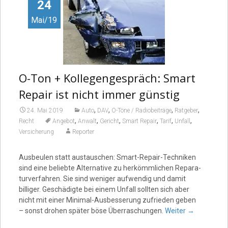
Video
24
Mai/19
O-Ton + Kollegengespräch: Smart
Repair ist nicht immer günstig
,
,
,
,
24. Mai 2019
Auto
DAV
O-Töne / Radiobeiträge
Ratgeber
,
,
,
,
,
,
Recht
Angebot
Anwalt
Gericht
Smart Repair
Tarif
Unfall
Versicherung
Reporter
Ausbeulen statt austau­schen: Smart-Repair-Techniken
sind eine beliebte Alter­native zu herkömmlichen Repara­
tur­ver­fahren. Sie sind weniger aufwendig und damit
billiger. Geschädigte bei einem Unfall sollten sich aber
nicht mit einer Minimal-Ausbes­serung zufrieden geben
– sonst drohen später böse Überra­schungen.
Weiter
→