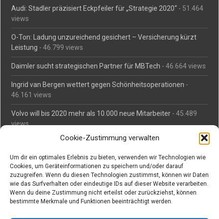
Audi: Stadler präzisiert Eckpfeiler für „Strategie 2020“
- 51.464
views
O-Ton: Ladung unzureichend gesichert – Versicherung kürzt
Leistung
- 46.799 views
Daimler sucht strategischen Partner für MBTech
- 46.664 views
Ingrid van Bergen wettert gegen Schönheitsoperationen
-
46.161 views
Volvo will bis 2020 mehr als 10.000 neue Mitarbeiter
- 45.489
views
Cookie-Zustimmung verwalten
Mäßiges Interesse an Daimlers MBtech
- 44.716 views
Um dir ein optimales Erlebnis zu bieten, verwenden wir Technologien wie
O-Ton: Wer muss Schaden für abgedriftete Silvesterraketen
Cookies, um Geräteinformationen zu speichern und/oder darauf
zahlen?
- 42.376 views
zuzugreifen. Wenn du diesen Technologien zustimmst, können wir Daten
wie das Surfverhalten oder eindeutige IDs auf dieser Website verarbeiten.
Kollegengespräch: Urteile zum Grillen
- 42.063 views
Wenn du deine Zustimmung nicht erteilst oder zurückziehst, können
bestimmte Merkmale und Funktionen beeinträchtigt werden.
Suchen bei Vorabs