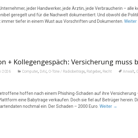
Unternehmer, jeder Handwerker, jede Ärztin, jede Verbraucherin – alle k
nibel geregelt und für die Nachwelt dokumentiert. Und obwohl die Politik
t immer tiefer in einem Wust aus Vorschriften und Dokumenten.
Weiter
on + Kollegengespäch: Versicherung muss b
,
,
,
,
,
li 2026
Computer
DAV
O-Töne / Radiobeiträge
Ratgeber
Recht
Anwalt
G
Betroffene hoffen nach einem Phishing-Schaden auf ihre Versicherung – d
lattform eine Babytrage verkaufen. Doch sie fiel auf Betrüger herein. Di
kartendaten nochmal ein. Der Schaden – 2000 Euro.
Weiter
→