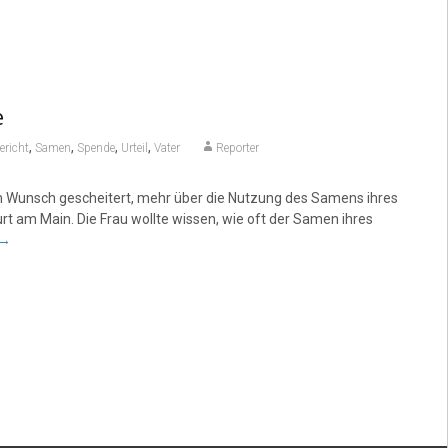
e
,
,
,
,
ericht
Samen
Spende
Urteil
Vater
Reporter
em Wunsch gescheitert, mehr über die Nutzung des Samens ihres
rt am Main. Die Frau wollte wissen, wie oft der Samen ihres
→