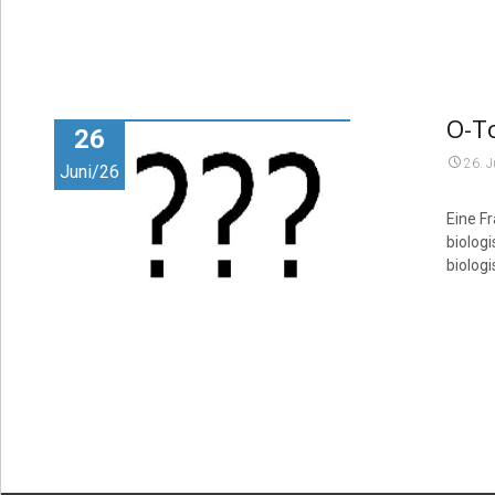
O-To
26
26. 
Juni/26
Eine F
biolog
biolog
Posts