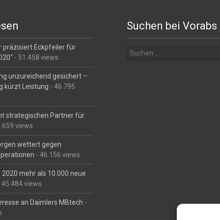
esen
Suchen bei Vorabs
Suchen
 präzisiert Eckpfeiler für
nach:
2020“
- 51.458 views
ng unzureichend gesichert –
g kürzt Leistung
- 46.795
t strategischen Partner für
6.659 views
Bergen wettert gegen
perationen
- 46.156 views
is 2020 mehr als 10.000 neue
 45.484 views
eresse an Daimlers MBtech
-
s