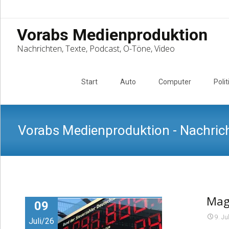
Vorabs Medienproduktion
Nachrichten, Texte, Podcast, O-Töne, Video
Skip
to
Start
Auto
Computer
Polit
content
Vorabs Medienproduktion - Nachrich
Mag
09
9. Ju
Juli/26