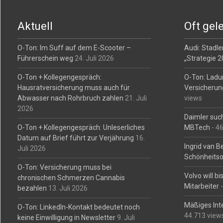
navigation
Aktuell
Oft gel
O-Ton: Im Suff auf dem E-Scooter –
Audi: Stadler
Führerschein weg
24. Juli 2026
„Strategie 
O-Ton + Kollegengespräch:
O-Ton: Ladu
Hausratversicherung muss auch für
Versicherun
Abwasser nach Rohrbruch zahlen
21. Juli
views
2026
Daimler such
O-Ton + Kollegengespräch: Unleserliches
MBTech
- 4
Datum auf Brief führt zur Verjährung
16.
Ingrid van 
Juli 2026
Schönheitso
O-Ton: Versicherung muss bei
Volvo will b
chronischen Schmerzen Cannabis
Mitarbeiter
-
bezahlen
13. Juli 2026
Mäßiges Int
O-Ton: LinkedIn-Kontakt bedeutet noch
44.713 view
keine Einwilligung in Newsletter
9. Juli