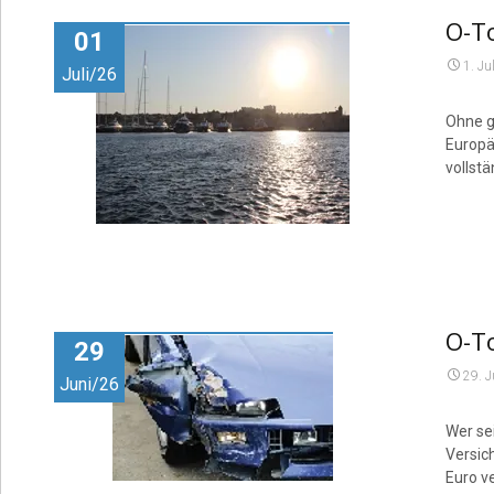
O-To
01
1. Ju
Juli/26
Ohne g
Europä
vollst
O-To
29
29. 
Juni/26
Wer se
Versic
Euro v