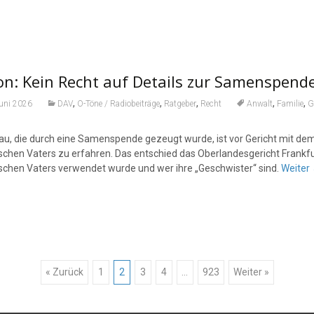
n: Kein Recht auf Details zur Samenspend
,
,
,
,
,
Juni 2026
DAV
O-Töne / Radiobeiträge
Ratgeber
Recht
Anwalt
Familie
G
rau, die durch eine Samenspende gezeugt wurde, ist vor Gericht mit d
ischen Vaters zu erfahren. Das entschied das Oberlandesgericht Frankfu
ischen Vaters verwendet wurde und wer ihre „Geschwister“ sind.
Weiter
« Zurück
1
2
3
4
…
923
Weiter »