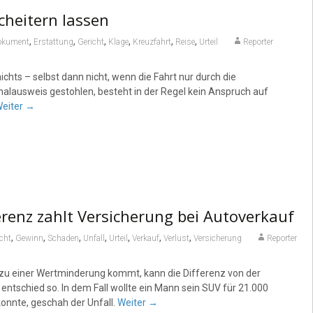
cheitern lassen
,
,
,
,
,
,
okument
Erstattung
Gericht
Klage
Kreuzfahrt
Reise
Urteil
Reporter
hts – selbst dann nicht, wenn die Fahrt nur durch die
nalausweis gestohlen, besteht in der Regel kein Anspruch auf
eiter
→
renz zahlt Versicherung bei Autoverkauf
,
,
,
,
,
,
,
cht
Gewinn
Schaden
Unfall
Urteil
Verkauf
Verlust
Versicherung
Reporter
 zu einer Wertminderung kommt, kann die Differenz von der
tschied so. In dem Fall wollte ein Mann sein SUV für 21.000
onnte, geschah der Unfall.
Weiter
→