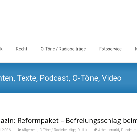
ik
Recht
O-Töne / Radiobeiträge
Fotoservice
ten, Texte, Podcast, O-Töne, Video
azin: Reformpaket – Befreiungsschlag bei
,
,
,
li 2026
Allgemein
O-Töne / Radiobeiträge
Politik
Arbeitsmarkt
Bundesre