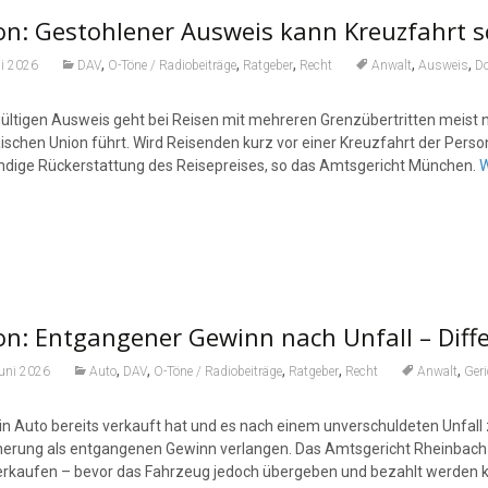
n: Gestohlener Ausweis kann Kreuzfahrt s
,
,
,
,
,
li 2026
DAV
O-Töne / Radiobeiträge
Ratgeber
Recht
Anwalt
Ausweis
D
ültigen Ausweis geht bei Reisen mit mehreren Grenzübertritten meist nic
ischen Union führt. Wird Reisenden kurz vor einer Kreuzfahrt der Perso
ändige Rückerstattung des Reisepreises, so das Amtsgericht München.
W
n: Entgangener Gewinn nach Unfall – Diffe
,
,
,
,
,
Juni 2026
Auto
DAV
O-Töne / Radiobeiträge
Ratgeber
Recht
Anwalt
Geri
in Auto bereits verkauft hat und es nach einem unverschuldeten Unfall
herung als entgangenen Gewinn verlangen. Das Amtsgericht Rheinbach en
erkaufen – bevor das Fahrzeug jedoch übergeben und bezahlt werden k