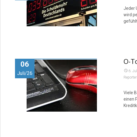
Jeder 
wird pe
gefühl
O-T
06
6. Ju
Juli/26
Reporter
Viele 
einen P
Kredit