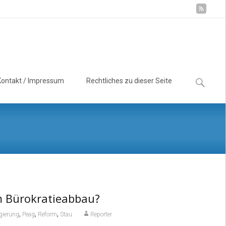
Suchen
Kontakt / Impressum
Rechtliches zu dieser Seite
nach:
m Bürokratieabbau?
,
,
,
gierung
Peag
Reform
Stau
Reporter