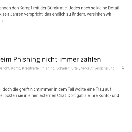
ennen den Kampf mit der Bürokratie. Jedes noch so kleine Detail
 seit Jahren verspricht, das endlich zu ändern, versinken wir
→
eim Phishing nicht immer zahlen
,
,
,
,
,
,
,
ericht
Konto
Kreditkarte
Phishing
Schaden
Urteil
Verkauf
Versicherung
och die greift nicht immer. In dem Fall wollte eine Frau auf
e lockten sie in einen externen Chat. Dort gab sie ihre Konto- und