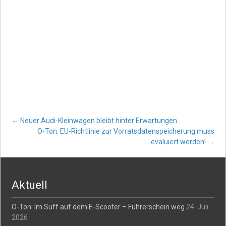
Post
←
Neuer Audi-Kleinwagen bleibt hinter Erwartungen
O-Ton: EU-Richtlinie zur Vorratsdatenspeicherung muss
evaluiert werden!
→
navigation
Aktuell
O-Ton: Im Suff auf dem E-Scooter – Führerschein weg
24. Juli
2026