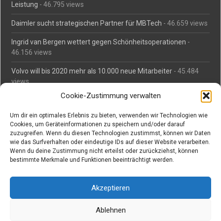
Leistung
- 46.795 views
Daimler sucht strategischen Partner für MBTech
- 46.659 views
Ingrid van Bergen wettert gegen Schönheitsoperationen
-
46.156 views
Volvo will bis 2020 mehr als 10.000 neue Mitarbeiter
- 45.484
views
Cookie-Zustimmung verwalten
Mäßiges Interesse an Daimlers MBtech
- 44.713 views
Um dir ein optimales Erlebnis zu bieten, verwenden wir Technologien wie
O-Ton: Wer muss Schaden für abgedriftete Silvesterraketen
Cookies, um Geräteinformationen zu speichern und/oder darauf
zahlen?
- 42.366 views
zuzugreifen. Wenn du diesen Technologien zustimmst, können wir Daten
wie das Surfverhalten oder eindeutige IDs auf dieser Website verarbeiten.
Kollegengespräch: Urteile zum Grillen
- 42.060 views
Wenn du deine Zustimmung nicht erteilst oder zurückziehst, können
bestimmte Merkmale und Funktionen beeinträchtigt werden.
Suchen bei Vorabs
Akzeptieren
Suchen
nach:
Ablehnen