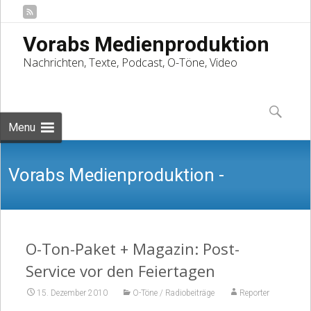
Vorabs Medienproduktion
Nachrichten, Texte, Podcast, O-Töne, Video
Skip
to
Suchen
content
nach:
Menu
Vorabs Medienproduktion -
Nachrichten, Texte, Podcast, O-Töne,
O-Ton-Paket + Magazin: Post-
Service vor den Feiertagen
15. Dezember 2010
O-Töne / Radiobeiträge
Reporter