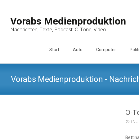
Vorabs Medienproduktion
Nachrichten, Texte, Podcast, O-Töne, Video
Skip
to
Start
Auto
Computer
Polit
content
Vorabs Medienproduktion - Nachrich
O-T
13. 
Bettin