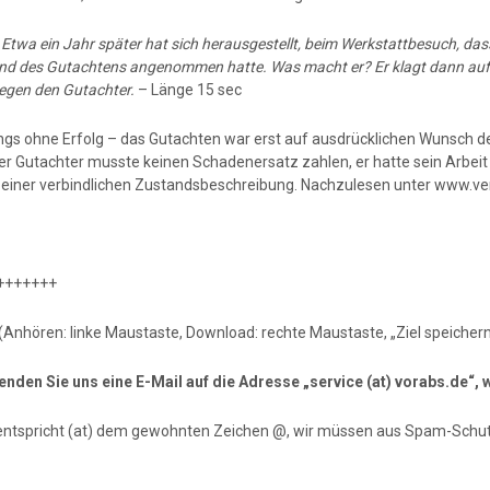
:
Etwa ein Jahr später hat sich herausgestellt, beim Werkstattbesuch, das
nd des Gutachtens angenommen hatte. Was macht er? Er klagt dann auf 
egen den Gutachter.
– Länge 15 sec
ings ohne Erfolg – das Gutachten war erst auf ausdrücklichen Wunsch de
er Gutachter musste keinen Schadenersatz zahlen, er hatte sein Arbei
einer verbindlichen Zustandsbeschreibung. Nachzulesen unter www.ve
+++++++
(Anhören: linke Maustaste, Download: rechte Maustaste, „Ziel speichern
senden Sie uns eine E-Mail auf die Adresse „service (at) vorabs.de“
entspricht (at) dem gewohnten Zeichen @, wir müssen aus Spam-Schu