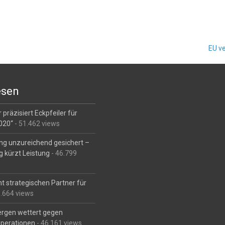
EU ve
esen
 präzisiert Eckpfeiler für
2020“
- 51.462 views
ng unzureichend gesichert –
g kürzt Leistung
- 46.799
t strategischen Partner für
6.664 views
Bergen wettert gegen
perationen
- 46.161 views