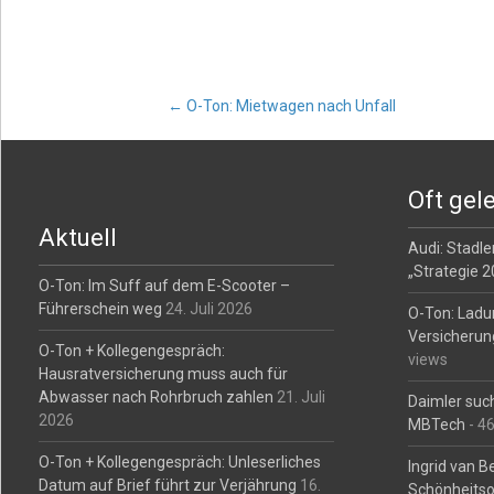
Post
←
O-Ton: Mietwagen nach Unfall
navigation
Oft gel
Aktuell
Audi: Stadler
„Strategie 
O-Ton: Im Suff auf dem E-Scooter –
Führerschein weg
24. Juli 2026
O-Ton: Ladu
Versicherun
O-Ton + Kollegengespräch:
views
Hausratversicherung muss auch für
Abwasser nach Rohrbruch zahlen
21. Juli
Daimler such
2026
MBTech
- 4
O-Ton + Kollegengespräch: Unleserliches
Ingrid van 
Datum auf Brief führt zur Verjährung
16.
Schönheitso