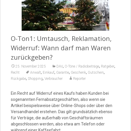
Video
O-Ton1: Umtausch, Reklamation,
Widerruf: Wann darf man Waren
zurückgeben?
,
,
,
25. November 2025
DAV
O-Töne / Radiobeiträge
Ratgeber
,
,
,
,
,
Recht
Anwalt
Einkauf
Garantie
Geschenk
Gutschein
,
,
Rückgabe
Shopping
Verbraucher
Reporter
Ein Recht auf Widerruf eines Kaufs haben Kunden bei
sogenannten Fernabsatzgeschäften, also wenn sie
Artikel beispielsweise über Online-Shops oder über den
Versandhandel erstehen. Das gilt grundsätzlich ebenso
für Verträge, die außerhalb von Geschäftsräumen
abgeschlossen werden, also etwa am Telefon oder
während einer Kaffeefahrt.