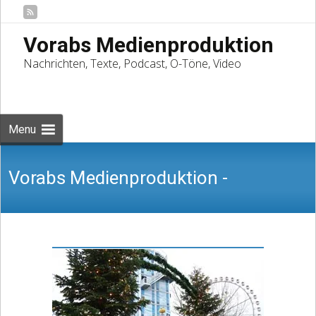
Vorabs Medienproduktion
Nachrichten, Texte, Podcast, O-Töne, Video
Skip
to
Suchen
content
nach:
Menu
Vorabs Medienproduktion -
Nachrichten, Texte, Podcast, O-Töne,