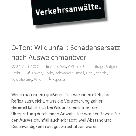
Video
O-Ton: Wildunfall: Schadensersatz
nach Ausweichmanöver
,
,
,
,
30. April 2022
Auto
DAV
O-Töne / Radiobeiträge
Ratgeber
,
,
,
,
,
,
Recht
Anwalt
Recht
schwanger
Unfall
Urteil
Verkehr
,
Versicherung
Wild
Reporter
Wenn man einem größeren Tier wie einem Reh aus
Reflex ausweicht, muss die Versicherung zahlen.
Generell lohnt sich bei Wildunfällen immer die
Überprüfung durch einen Anwalt. Hier war der Beweis für
den Ausweichunfall auch erbracht, weil Abstand und
Geschwindigkeit nicht gut zu schätzen waren.