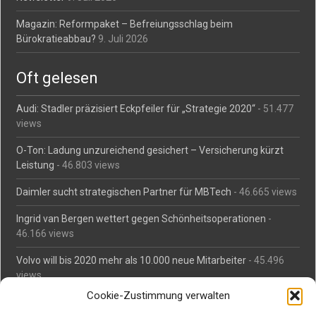
Magazin: Reformpaket – Befreiungsschlag beim
Bürokratieabbau?
9. Juli 2026
Oft gelesen
Audi: Stadler präzisiert Eckpfeiler für „Strategie 2020“
- 51.477
views
O-Ton: Ladung unzureichend gesichert – Versicherung kürzt
Leistung
- 46.803 views
Daimler sucht strategischen Partner für MBTech
- 46.665 views
Ingrid van Bergen wettert gegen Schönheitsoperationen
-
46.166 views
Volvo will bis 2020 mehr als 10.000 neue Mitarbeiter
- 45.496
views
Cookie-Zustimmung verwalten
Mäßiges Interesse an Daimlers MBtech
- 44.717 views