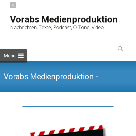
Vorabs Medienproduktion
Nachrichten, Texte, Podcast, O-Töne, Video
Skip
to
Suchen
content
nach:
Menu
Vorabs Medienproduktion -
Nachrichten, Texte, Podcast, O-Töne,