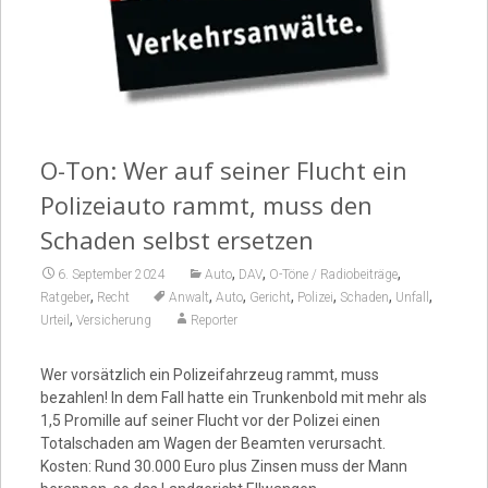
Video
O-Ton: Wer auf seiner Flucht ein
Polizeiauto rammt, muss den
Schaden selbst ersetzen
,
,
,
6. September 2024
Auto
DAV
O-Töne / Radiobeiträge
,
,
,
,
,
,
,
Ratgeber
Recht
Anwalt
Auto
Gericht
Polizei
Schaden
Unfall
,
Urteil
Versicherung
Reporter
Wer vorsätzlich ein Polizeifahrzeug rammt, muss
bezahlen! In dem Fall hatte ein Trunkenbold mit mehr als
1,5 Promille auf seiner Flucht vor der Polizei einen
Totalschaden am Wagen der Beamten verursacht.
Kosten: Rund 30.000 Euro plus Zinsen muss der Mann