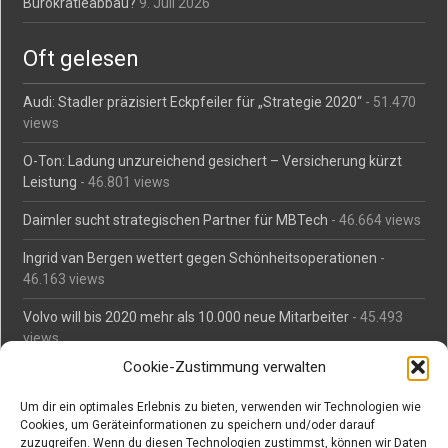
Bürokratieabbau?
9. Juli 2026
Oft gelesen
Audi: Stadler präzisiert Eckpfeiler für „Strategie 2020“
- 51.470
views
O-Ton: Ladung unzureichend gesichert – Versicherung kürzt
Leistung
- 46.801 views
Daimler sucht strategischen Partner für MBTech
- 46.664 views
Ingrid van Bergen wettert gegen Schönheitsoperationen
-
46.163 views
Volvo will bis 2020 mehr als 10.000 neue Mitarbeiter
- 45.493
views
Cookie-Zustimmung verwalten
Mäßiges Interesse an Daimlers MBtech
- 44.716 views
Um dir ein optimales Erlebnis zu bieten, verwenden wir Technologien wie
O-Ton: Wer muss Schaden für abgedriftete Silvesterraketen
Cookies, um Geräteinformationen zu speichern und/oder darauf
zahlen?
- 42.379 views
zuzugreifen. Wenn du diesen Technologien zustimmst, können wir Daten