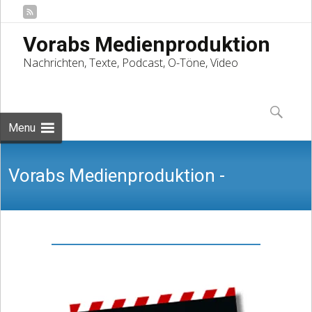
Vorabs Medienproduktion
Nachrichten, Texte, Podcast, O-Töne, Video
Skip
to
Suchen
content
nach:
Menu
Vorabs Medienproduktion -
Nachrichten, Texte, Podcast, O-Töne,