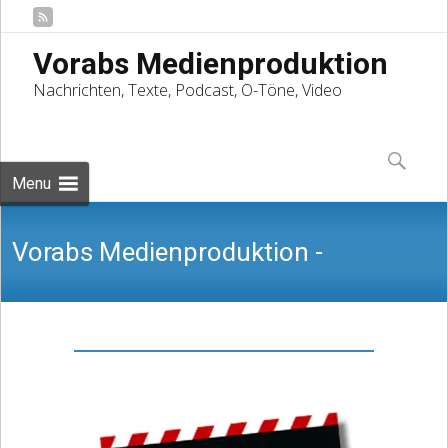
Vorabs Medienproduktion
Nachrichten, Texte, Podcast, O-Töne, Video
Skip
to
Suchen
content
nach:
Menu
Vorabs Medienproduktion -
Nachrichten, Texte, Podcast, O-Töne,