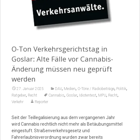
Video
O-Ton Verkehrsgerichtstag in
Goslar: Alte Fälle vor Cannabis-
Änderung müssen neu geprüft
werden
,
,
,
,
27. Januar 2025
DAV
Medien
O-Töne / Radiobeiträge
Politik
,
,
,
,
,
,
Ratgeber
Recht
Cannabis
Goslar
Idiotentest
MPU
Recht
Verkehr
Reporter
Seit der Teillegalisierung aus dem vergangenen Jahr
wird Cannabis rechtlich nicht mehr als Betäubungsmittel
eingestuft. Straßenverkehrsgesetz und
Fahrerlaubnisverordnung wurden zwar bereits