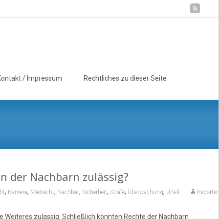
Suchen
Kontakt / Impressum
Rechtliches zu dieser Seite
nach:
 der Nachbarn zulässig?
,
,
,
,
,
,
,
ht
Kamera
Mietrecht
Nachbar
Sicherheit
Strafe
Überwachung
Urteil
Reporter
 Weiteres zulässig. Schließlich könnten Rechte der Nachbarn