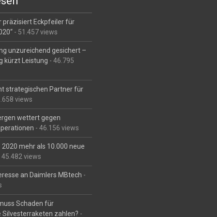
esen
 präzisiert Eckpfeiler für
2020“
- 51.457 views
ng unzureichend gesichert –
g kürzt Leistung
- 46.795
t strategischen Partner für
6.658 views
Bergen wettert gegen
perationen
- 46.156 views
is 2020 mehr als 10.000 neue
 45.482 views
eresse an Daimlers MBtech
-
s
muss Schaden für
 Silvesterraketen zahlen?
-