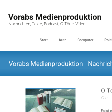
Vorabs Medienproduktion
Nachrichten, Texte, Podcast, O-Töne, Video
Skip
to
Start
Auto
Computer
Polit
content
Vorabs Medienproduktion - Nachrich
O-T
28. J
Es ist