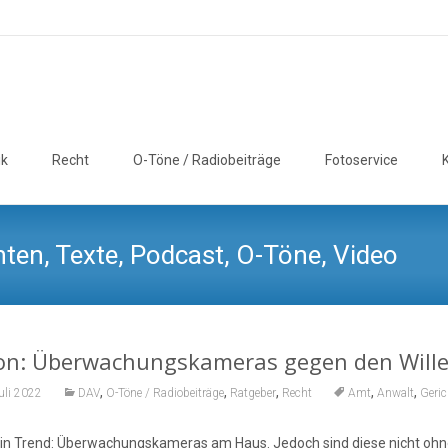
ik
Recht
O-Töne / Radiobeiträge
Fotoservice
ten, Texte, Podcast, O-Töne, Video
on: Überwachungskameras gegen den Willen
,
,
,
,
,
uli 2022
DAV
O-Töne / Radiobeiträge
Ratgeber
Recht
Amt
Anwalt
Geric
 ein Trend: Überwachungskameras am Haus. Jedoch sind diese nicht ohne