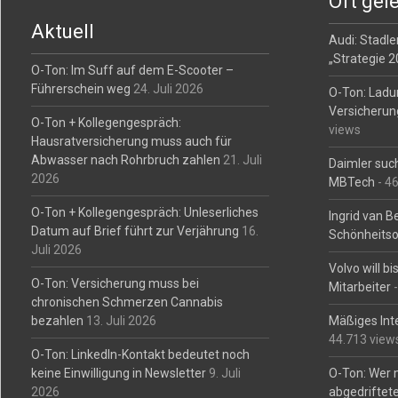
Oft gel
Aktuell
Audi: Stadler
„Strategie 
O-Ton: Im Suff auf dem E-Scooter –
Führerschein weg
24. Juli 2026
O-Ton: Ladu
Versicherun
O-Ton + Kollegengespräch:
views
Hausratversicherung muss auch für
Abwasser nach Rohrbruch zahlen
21. Juli
Daimler such
2026
MBTech
- 4
O-Ton + Kollegengespräch: Unleserliches
Ingrid van 
Datum auf Brief führt zur Verjährung
16.
Schönheitso
Juli 2026
Volvo will b
O-Ton: Versicherung muss bei
Mitarbeiter
-
chronischen Schmerzen Cannabis
bezahlen
13. Juli 2026
Mäßiges Int
44.713 view
O-Ton: LinkedIn-Kontakt bedeutet noch
keine Einwilligung in Newsletter
9. Juli
O-Ton: Wer 
2026
abgedriftete