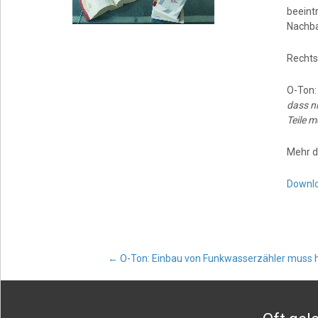
beeint
Nachba
Rechts
O-Ton
dass n
Teile 
Mehr d
Downl
Post
←
O-Ton: Einbau von Funkwasserzähler mus
navigation