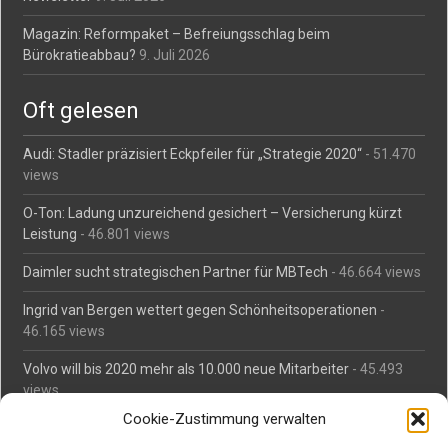
Magazin: Reformpaket – Befreiungsschlag beim
Bürokratieabbau?
9. Juli 2026
Oft gelesen
Audi: Stadler präzisiert Eckpfeiler für „Strategie 2020“
- 51.470
views
O-Ton: Ladung unzureichend gesichert – Versicherung kürzt
Leistung
- 46.801 views
Daimler sucht strategischen Partner für MBTech
- 46.664 views
Ingrid van Bergen wettert gegen Schönheitsoperationen
-
46.165 views
Volvo will bis 2020 mehr als 10.000 neue Mitarbeiter
- 45.493
views
Cookie-Zustimmung verwalten
Mäßiges Interesse an Daimlers MBtech
- 44.716 views