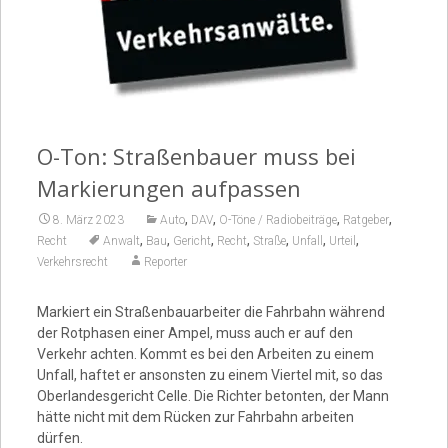
Video
O-Ton: Straßenbauer muss bei
Markierungen aufpassen
,
,
,
,
8. März 2023
Auto
DAV
O-Töne / Radiobeiträge
Ratgeber
,
,
,
,
,
,
,
Recht
Anwalt
Bau
Gericht
Recht
Straße
Unfall
Urteil
Verkehrsrecht
Reporter
Markiert ein Straßenbauarbeiter die Fahrbahn während
der Rotphasen einer Ampel, muss auch er auf den
Verkehr achten. Kommt es bei den Arbeiten zu einem
Unfall, haftet er ansonsten zu einem Viertel mit, so das
Oberlandesgericht Celle. Die Richter betonten, der Mann
hätte nicht mit dem Rücken zur Fahrbahn arbeiten
dürfen.