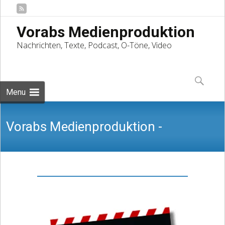
Vorabs Medienproduktion
Nachrichten, Texte, Podcast, O-Töne, Video
Skip
to
Suchen
content
nach:
Menu
Vorabs Medienproduktion -
Nachrichten, Texte, Podcast, O-Töne,