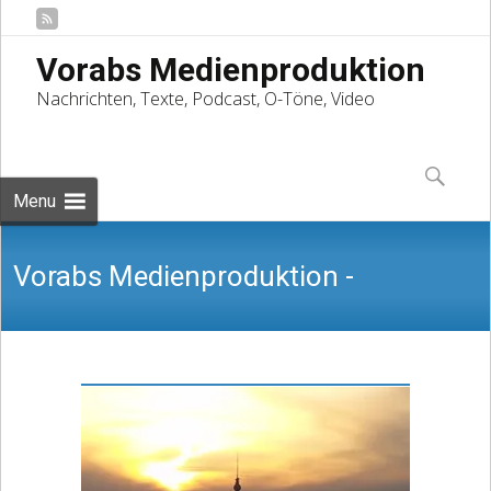
Vorabs Medienproduktion
Nachrichten, Texte, Podcast, O-Töne, Video
Skip
to
Suchen
content
nach:
Menu
Vorabs Medienproduktion -
Nachrichten, Texte, Podcast, O-Töne,