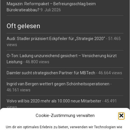
Magazin: Reformpaket – Befreiungsschlag beim
Bürokratieabbau?
9. Juli 2026
Oft gelesen
Audi: Stadler präzisiert Eckpfeiler für „Strategie 2020“
- 51.465
views
O-Ton: Ladung unzureichend gesichert – Versicherung kürzt
Leistung
- 46.800 views
Daimler sucht strategischen Partner für MBTech
- 46.664 views
Ingrid van Bergen wettert gegen Schönheitsoperationen
-
46.161 views
Volvo will bis 2020 mehr als 10.000 neue Mitarbeiter
- 45.491
views
Cookie-Zustimmung verwalten
Mäßiges Interesse an Daimlers MBtech
- 44.716 views
Um dir ein optimales Erlebnis zu bieten, verwenden wir Technologien wie
O-Ton: Wer muss Schaden für abgedriftete Silvesterraketen