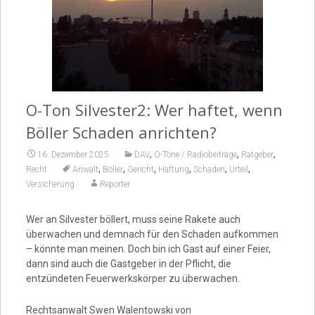
Video
O-Ton Silvester2: Wer haftet, wenn
Böller Schaden anrichten?
,
,
,
16. Dezember 2025
DAV
O-Töne / Radiobeiträge
Ratgeber
,
,
,
,
,
,
Recht
Anwalt
Böller
Gericht
Haftung
Schaden
Urteil
Versicherung
Reporter
Wer an Silvester böllert, muss seine Rakete auch
überwachen und demnach für den Schaden aufkommen
– könnte man meinen. Doch bin ich Gast auf einer Feier,
dann sind auch die Gastgeber in der Pflicht, die
entzündeten Feuerwerks­körper zu überwachen.
Rechtsanwalt Swen Walentowski von