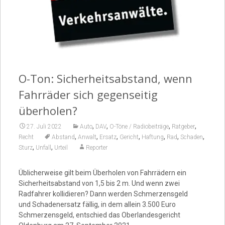
Video
O-Ton: Sicherheitsabstand, wenn
Fahrräder sich gegenseitig
überholen?
,
,
,
,
27. Juli 2022
Auto
DAV
O-Töne / Radiobeiträge
Ratgeber
,
,
,
,
,
,
,
Recht
Abstand
Anwalt
Ersatz
Gericht
Haftung
Rad
Schaden
,
,
Sturz
Unfall
Urteil
Reporter
Üblicherweise gilt beim Überholen von Fahrrädern ein
Sicherheitsabstand von 1,5 bis 2 m. Und wenn zwei
Radfahrer kollidieren? Dann werden Schmerzensgeld
und Schadenersatz fällig, in dem allein 3.500 Euro
Schmerzensgeld, entschied das Oberlandesgericht