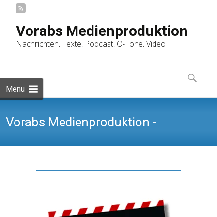
Vorabs Medienproduktion
Nachrichten, Texte, Podcast, O-Töne, Video
Skip
to
Suchen
content
nach:
Menu
Vorabs Medienproduktion -
Nachrichten, Texte, Podcast, O-Töne,