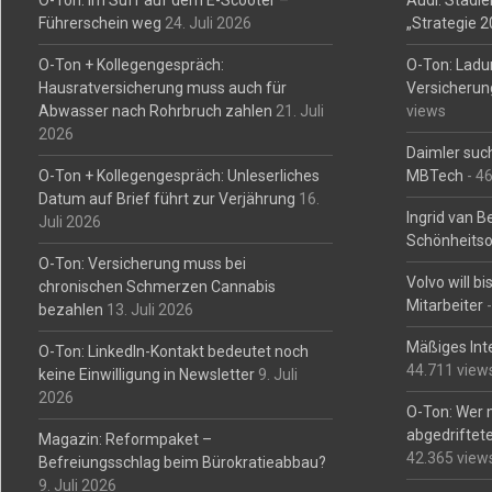
O-Ton: Im Suff auf dem E-Scooter –
Audi: Stadler
Führerschein weg
24. Juli 2026
„Strategie 
O-Ton + Kollegengespräch:
O-Ton: Ladu
Hausratversicherung muss auch für
Versicherun
Abwasser nach Rohrbruch zahlen
21. Juli
views
2026
Daimler such
O-Ton + Kollegengespräch: Unleserliches
MBTech
- 4
Datum auf Brief führt zur Verjährung
16.
Ingrid van 
Juli 2026
Schönheitso
O-Ton: Versicherung muss bei
Volvo will b
chronischen Schmerzen Cannabis
Mitarbeiter
-
bezahlen
13. Juli 2026
Mäßiges Int
O-Ton: LinkedIn-Kontakt bedeutet noch
44.711 view
keine Einwilligung in Newsletter
9. Juli
2026
O-Ton: Wer 
abgedriftete
Magazin: Reformpaket –
42.365 view
Befreiungsschlag beim Bürokratieabbau?
9. Juli 2026