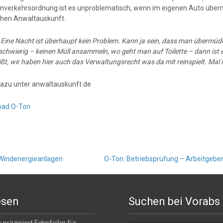
nverkehrsordnung ist es unproblematisch, wenn im eigenen Auto übern
hen Anwaltauskunft.
:
Eine Nacht ist überhaupt kein Problem. Kann ja sein, dass man übermüd
chwierig – keinen Müll ansammeln, wo geht man auf Toilette – dann ist 
ßt, wir haben hier auch das Verwaltungsrecht was da mit reinspielt. Mal i
azu unter anwaltauskunft.de
oad O-Ton
n Windenergieanlagen
O-Ton: Betriebsprüfung – Arbeitgebe
esen
Suchen bei Vorabs
Suchen