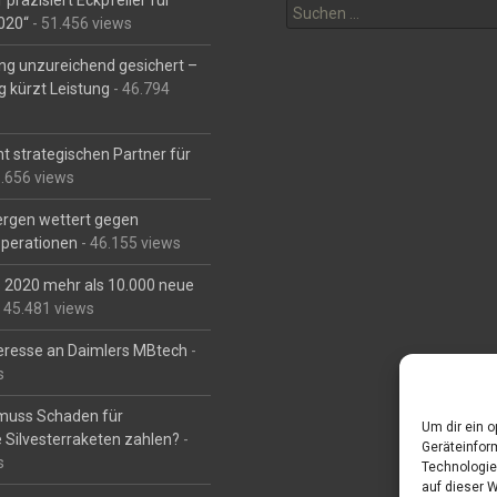
 präzisiert Eckpfeiler für
nach:
2020“
- 51.456 views
ng unzureichend gesichert –
g kürzt Leistung
- 46.794
t strategischen Partner für
6.656 views
Bergen wettert gegen
perationen
- 46.155 views
is 2020 mehr als 10.000 neue
 45.481 views
eresse an Daimlers MBtech
-
s
muss Schaden für
Um dir ein 
 Silvesterraketen zahlen?
-
Geräteinfor
s
Technologie
auf dieser 