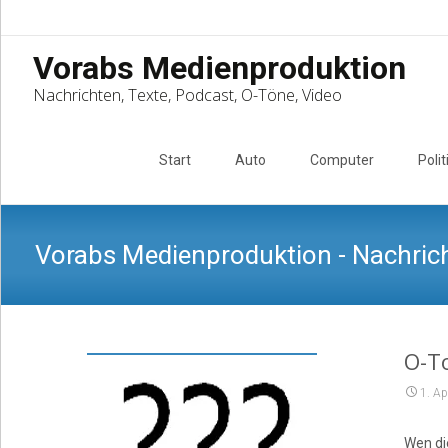
Vorabs Medienproduktion
Nachrichten, Texte, Podcast, O-Töne, Video
Skip
to
Start
Auto
Computer
Polit
content
Vorabs Medienproduktion - Nachrich
O-To
1. Ap
Wen die