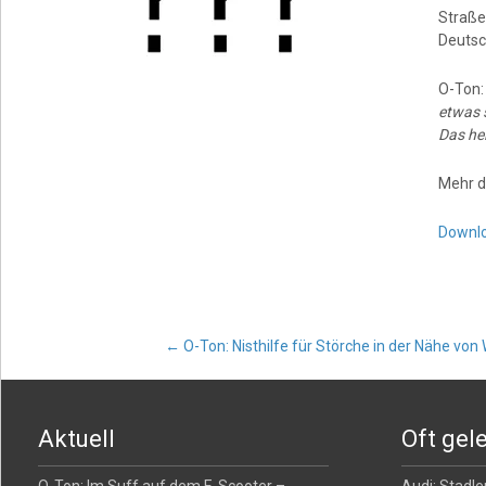
Straße
Deutsc
O-Ton
etwas s
Das hei
Mehr d
Downl
Post
←
O-Ton: Nisthilfe für Störche in der Nähe vo
navigation
Aktuell
Oft gel