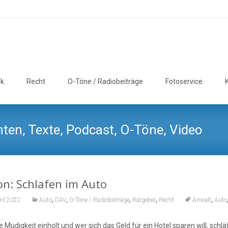
ik
Recht
O-Töne / Radiobeiträge
Fotoservice
ten, Texte, Podcast, O-Töne, Video
n: Schlafen im Auto
,
,
,
,
,
ril 2022
Auto
DAV
O-Töne / Radiobeiträge
Ratgeber
Recht
Anwalt
Auto
 Müdigkeit einholt und wer sich das Geld für ein Hotel sparen will, schlä