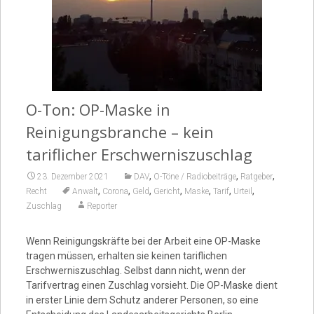
Video
O-Ton: OP-Maske in
Reinigungsbranche – kein
tariflicher Erschwerniszuschlag
,
,
,
23. Dezember 2021
DAV
O-Töne / Radiobeiträge
Ratgeber
,
,
,
,
,
,
,
Recht
Anwalt
Corona
Geld
Gericht
Maske
Tarif
Urteil
Zuschlag
Reporter
Wenn Reinigungskräfte bei der Arbeit eine OP-Maske
tragen müssen, erhalten sie keinen tariflichen
Erschwerniszuschlag. Selbst dann nicht, wenn der
Tarifvertrag einen Zuschlag vorsieht. Die OP-Maske dient
in erster Linie dem Schutz anderer Personen, so eine