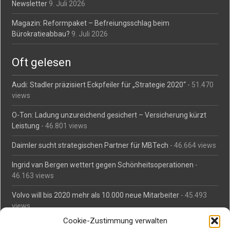
Newsletter
9. Juli 2026
Magazin: Reformpaket – Befreiungsschlag beim
Bürokratieabbau?
9. Juli 2026
Oft gelesen
Audi: Stadler präzisiert Eckpfeiler für „Strategie 2020“
- 51.470
views
O-Ton: Ladung unzureichend gesichert – Versicherung kürzt
Leistung
- 46.801 views
Daimler sucht strategischen Partner für MBTech
- 46.664 views
Ingrid van Bergen wettert gegen Schönheitsoperationen
-
46.163 views
Volvo will bis 2020 mehr als 10.000 neue Mitarbeiter
- 45.493
views
Cookie-Zustimmung verwalten
Mäßiges Interesse an Daimlers MBtech
- 44.716 views