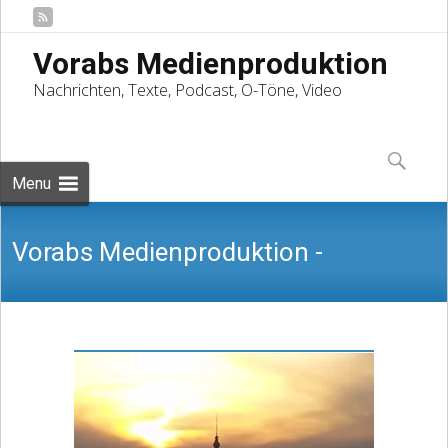
Vorabs Medienproduktion
Nachrichten, Texte, Podcast, O-Töne, Video
Skip
to
Suchen
content
nach:
Menu
Vorabs Medienproduktion -
Nachrichten, Texte, Podcast, O-Töne,