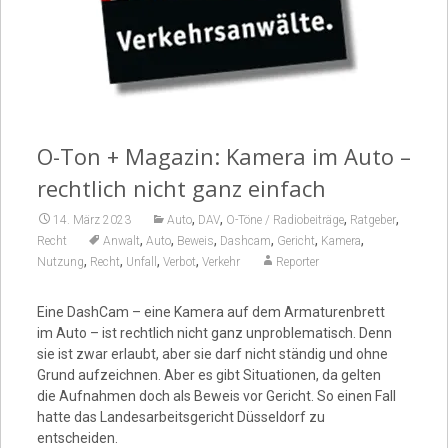
Video
O-Ton + Magazin: Kamera im Auto –
rechtlich nicht ganz einfach
,
,
,
,
14. März 2023
Auto
DAV
O-Töne / Radiobeiträge
Ratgeber
,
,
,
,
,
,
Recht
Anwalt
Auto
Beweis
Dashcam
Gericht
Kamera
,
,
,
,
Nutzung
Recht
Unfall
Verbot
Verkehr
Reporter
Eine DashCam – eine Kamera auf dem Armaturenbrett
im Auto – ist rechtlich nicht ganz unproblematisch. Denn
sie ist zwar erlaubt, aber sie darf nicht ständig und ohne
Grund aufzeichnen. Aber es gibt Situationen, da gelten
die Aufnahmen doch als Beweis vor Gericht. So einen Fall
hatte das Landesarbeitsgericht Düsseldorf zu
entscheiden.