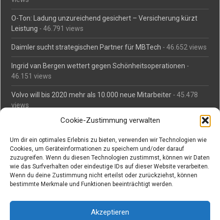
O-Ton: Ladung unzureichend gesichert – Versicherung kürzt
Leistung
- 46.791 views
Daimler sucht strategischen Partner für MBTech
- 46.652 views
Ingrid van Bergen wettert gegen Schönheitsoperationen
-
46.151 views
Volvo will bis 2020 mehr als 10.000 neue Mitarbeiter
- 45.478
views
Cookie-Zustimmung verwalten
Mäßiges Interesse an Daimlers MBtech
- 44.706 views
Um dir ein optimales Erlebnis zu bieten, verwenden wir Technologien wie
O-Ton: Wer muss Schaden für abgedriftete Silvesterraketen
Cookies, um Geräteinformationen zu speichern und/oder darauf
zahlen?
- 42.362 views
zuzugreifen. Wenn du diesen Technologien zustimmst, können wir Daten
wie das Surfverhalten oder eindeutige IDs auf dieser Website verarbeiten.
Kollegengespräch: Urteile zum Grillen
- 42.052 views
Wenn du deine Zustimmung nicht erteilst oder zurückziehst, können
bestimmte Merkmale und Funktionen beeinträchtigt werden.
Suchen bei Vorabs
Akzeptieren
Suchen