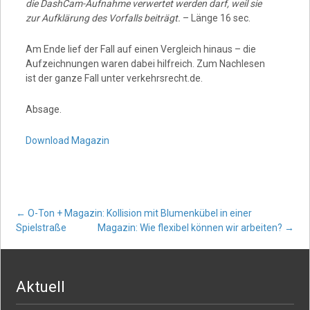
die DashCam-Aufnahme verwertet werden darf, weil sie
zur Aufklärung des Vorfalls beiträgt.
– Länge 16 sec.
Am Ende lief der Fall auf einen Vergleich hinaus – die
Aufzeichnungen waren dabei hilfreich. Zum Nachlesen
ist der ganze Fall unter verkehrsrecht.de.
Absage.
Download Magazin
Post
←
O-Ton + Magazin: Kollision mit Blumenkübel in einer
Spielstraße
Magazin: Wie flexibel können wir arbeiten?
→
navigation
Aktuell