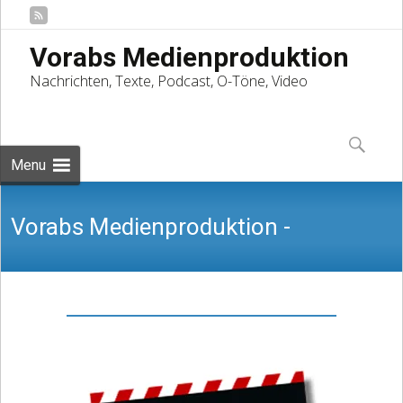
Vorabs Medienproduktion
Nachrichten, Texte, Podcast, O-Töne, Video
Skip
to
Suchen
content
nach:
Menu
Vorabs Medienproduktion -
Nachrichten, Texte, Podcast, O-Töne,