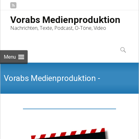
Vorabs Medienproduktion
Nachrichten, Texte, Podcast, O-Töne, Video
Skip
to
Suchen
content
nach:
Menu
Vorabs Medienproduktion -
Nachrichten, Texte, Podcast, O-Töne,