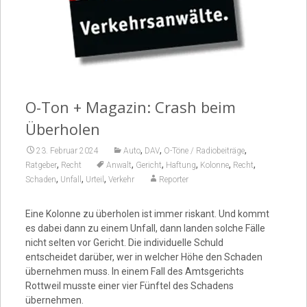
Video
O-Ton + Magazin: Crash beim
Überholen
,
,
,
23. Februar 2024
Auto
DAV
O-Töne / Radiobeiträge
,
,
,
,
,
,
Ratgeber
Recht
Anwalt
Gericht
Haftung
Kolonne
Recht
,
,
,
Schaden
Unfall
Urteil
Verkehr
Reporter
Eine Kolonne zu überholen ist immer riskant. Und kommt
es dabei dann zu einem Unfall, dann landen solche Fälle
nicht selten vor Gericht. Die individuelle Schuld
entscheidet darüber, wer in welcher Höhe den Schaden
übernehmen muss. In einem Fall des Amtsgerichts
Rottweil musste einer vier Fünftel des Schadens
übernehmen.