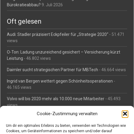
Bürokratieabbau?
9. Juli 2026
Oft gelesen
Audi: Stadler präzisiert Eckpfeiler für „Strategie 2020“
- 51.471
views
O-Ton: Ladung unzureichend gesichert – Versicherung kürzt
Leistung
- 46.802 views
Daimler sucht strategischen Partner für MBTech
- 46.664 views
Ingrid van Bergen wettert gegen Schönheitsoperationen
-
46.165 views
Volvo will bis 2020 mehr als 10.000 neue Mitarbeiter
- 45.493
views
Cookie-Zustimmung verwalten
Mäßiges Interesse an Daimlers MBtech
- 44.716 views
Um dir ein optimales Erlebnis zu bieten, verwenden wir Technologien wie
O-Ton: Wer muss Schaden für abgedriftete Silvesterraketen
Cookies, um Geräteinformationen zu speichern und/oder darauf