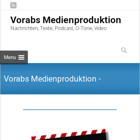
Vorabs Medienproduktion
Nachrichten, Texte, Podcast, O-Töne, Video
Skip
to
Suchen
content
nach:
Menu
Vorabs Medienproduktion -
Nachrichten, Texte, Podcast, O-Töne,