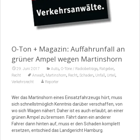
Video
O-Ton + Magazin: Auffahrunfall an
grüner Ampel wegen Martinshorn
,
,
,
29. Juni 2017
Auto
O-Töne / Radiobeiträge
Ratgeber
,
,
,
,
,
,
Recht
Anwalt
Martinshorn
Recht
Schaden
Unfall
Urteil
Verkehrsrecht
Reporter
Wer das Martinshorn eines Einsatzfahrzeugs hört, muss
sich schnellstmöglich Kenntnis darüber verschaffen, von
wo sich Wagen nähert. Daher ist es auch erlaubt, an einer
grünen Ampel zu bremsen. Fährt dann ein anderer
Fahrer dann hinten auf, muss er den Schaden komplett
ersetzen, entschied das Landgericht Hamburg.