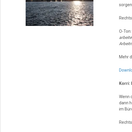
sorgen.
Rechts
O-Ton
arbeite
Arbeit
Mehr d
Downl
Korri: 
Wenn d
dann h
im Büro
Rechts