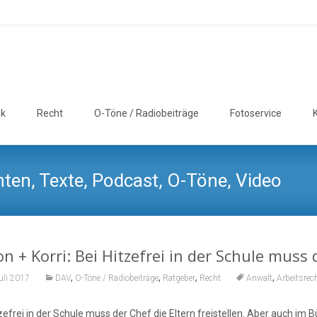
ik
Recht
O-Töne / Radiobeiträge
Fotoservice
ten, Texte, Podcast, O-Töne, Video
n + Korri: Bei Hitzefrei in der Schule muss d
,
,
,
,
uli 2017
DAV
O-Töne / Radiobeiträge
Ratgeber
Recht
Anwalt
Arbeitsrec
tzefrei in der Schule muss der Chef die Eltern freistellen. Aber auch i