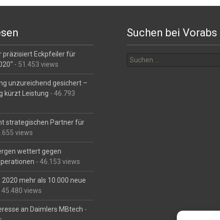
esen
Suchen bei Vorabs
Suchen
 präzisiert Eckpfeiler für
nach:
2020“
- 51.453 views
ng unzureichend gesichert –
g kürzt Leistung
- 46.793
t strategischen Partner für
6.655 views
Bergen wettert gegen
perationen
- 46.153 views
is 2020 mehr als 10.000 neue
 45.480 views
eresse an Daimlers MBtech
-
s