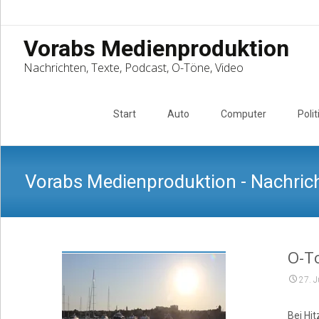
Vorabs Medienproduktion
Nachrichten, Texte, Podcast, O-Töne, Video
Skip
to
Start
Auto
Computer
Polit
content
Vorabs Medienproduktion - Nachrich
O-To
27. J
Bei Hi