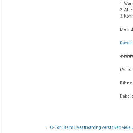
1. Wenn
2. Abe
3. Kön
Mehr d
Downlo
####
(Anhör
Bitte 
Dabei 
←
O-Ton: Beim Livestreaming verstoßen viele 