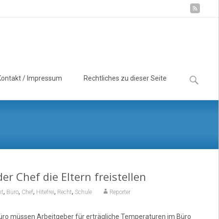
Suchen
Kontakt / Impressum
Rechtliches zu dieser Seite
nach:
er Chef die Eltern freistellen
,
,
,
,
,
ht
Büro
Chef
Hitefrei
Recht
Schule
Reporter
m Büro müssen Arbeitgeber für erträgliche Temperaturen im Büro