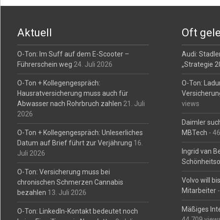
Post
navigation
Aktuell
Oft gel
O-Ton: Im Suff auf dem E-Scooter –
Audi: Stadler
Führerschein weg
24. Juli 2026
„Strategie 
O-Ton + Kollegengespräch:
O-Ton: Ladu
Hausratversicherung muss auch für
Versicherun
Abwasser nach Rohrbruch zahlen
21. Juli
views
2026
Daimler such
O-Ton + Kollegengespräch: Unleserliches
MBTech
- 4
Datum auf Brief führt zur Verjährung
16.
Ingrid van 
Juli 2026
Schönheitso
O-Ton: Versicherung muss bei
Volvo will b
chronischen Schmerzen Cannabis
Mitarbeiter
-
bezahlen
13. Juli 2026
Mäßiges Int
O-Ton: LinkedIn-Kontakt bedeutet noch
44.709 view