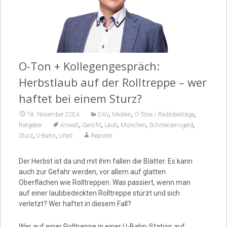
Video
O-Ton + Kollegengespräch:
Herbstlaub auf der Rolltreppe – wer
haftet bei einem Sturz?
,
,
,
18. November 2024
DAV
Medien
O-Töne / Radiobeiträge
,
,
,
,
,
Ratgeber
Anwalt
Gericht
Laub
München
Schmerzensgeld
,
,
Sturz
U-Bahn
Urteil
Reporter
Der Herbst ist da und mit ihm fallen die Blätter. Es kann
auch zur Gefahr werden, vor allem auf glatten
Oberflächen wie Rolltreppen. Was passiert, wenn man
auf einer laubbedeckten Rolltreppe stürzt und sich
verletzt? Wer haftet in diesem Fall?
Wer auf einer Rolltreppe in einer U-Bahn-Station auf