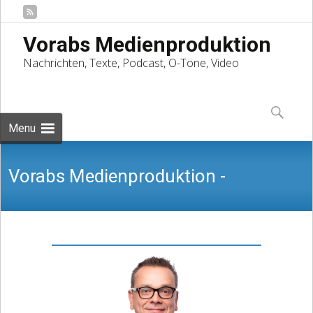
Vorabs Medienproduktion
Nachrichten, Texte, Podcast, O-Töne, Video
Skip
to
Suchen
content
nach:
Menu
Vorabs Medienproduktion -
Nachrichten, Texte, Podcast, O-Töne,