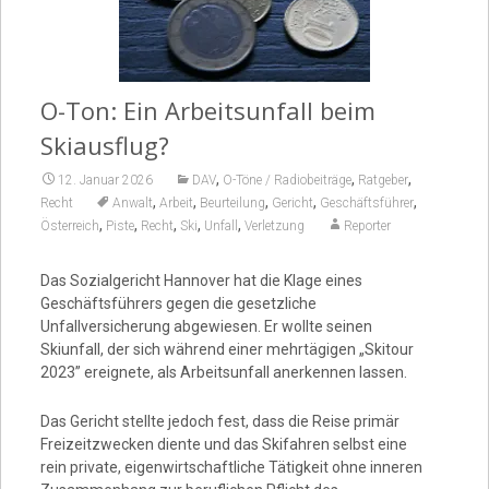
Video
O-Ton: Ein Arbeitsunfall beim
Skiausflug?
,
,
,
12. Januar 2026
DAV
O-Töne / Radiobeiträge
Ratgeber
,
,
,
,
,
Recht
Anwalt
Arbeit
Beurteilung
Gericht
Geschäftsführer
,
,
,
,
,
Österreich
Piste
Recht
Ski
Unfall
Verletzung
Reporter
Das Sozialgericht Hannover hat die Klage eines
Geschäftsführers gegen die gesetzliche
Unfallversicherung abgewiesen. Er wollte seinen
Skiunfall, der sich während einer mehrtägigen „Skitour
2023” ereignete, als Arbeitsunfall anerkennen lassen.
Das Gericht stellte jedoch fest, dass die Reise primär
Freizeitzwecken diente und das Skifahren selbst eine
rein private, eigenwirtschaftliche Tätigkeit ohne inneren