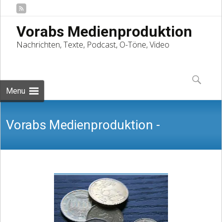
Vorabs Medienproduktion
Nachrichten, Texte, Podcast, O-Töne, Video
Skip
to
Suchen
content
nach:
Menu
Vorabs Medienproduktion -
Nachrichten, Texte, Podcast, O-Töne,