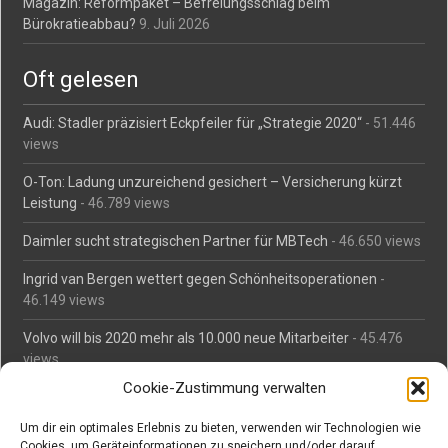
Magazin: Reformpaket – Befreiungsschlag beim
Bürokratieabbau?
9. Juli 2026
Oft gelesen
Audi: Stadler präzisiert Eckpfeiler für „Strategie 2020“
- 51.446
views
O-Ton: Ladung unzureichend gesichert – Versicherung kürzt
Leistung
- 46.789 views
Daimler sucht strategischen Partner für MBTech
- 46.650 views
Ingrid van Bergen wettert gegen Schönheitsoperationen
-
46.149 views
Volvo will bis 2020 mehr als 10.000 neue Mitarbeiter
- 45.476
views
Cookie-Zustimmung verwalten
Mäßiges Interesse an Daimlers MBtech
- 44.702 views
Um dir ein optimales Erlebnis zu bieten, verwenden wir Technologien wie
O-Ton: Wer muss Schaden für abgedriftete Silvesterraketen
Cookies, um Geräteinformationen zu speichern und/oder darauf