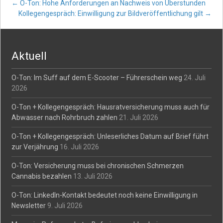
Post
←
O-Ton: Hohe Anforderungen an Nachweis von Überstunden
Kollegengespräch: Einwilligung zur Bildveröffentlichung gilt
→
navigation
Aktuell
O-Ton: Im Suff auf dem E-Scooter – Führerschein weg
24. Juli
2026
O-Ton + Kollegengespräch: Hausratversicherung muss auch für
Abwasser nach Rohrbruch zahlen
21. Juli 2026
O-Ton + Kollegengespräch: Unleserliches Datum auf Brief führt
zur Verjährung
16. Juli 2026
O-Ton: Versicherung muss bei chronischen Schmerzen
Cannabis bezahlen
13. Juli 2026
O-Ton: LinkedIn-Kontakt bedeutet noch keine Einwilligung in
Newsletter
9. Juli 2026