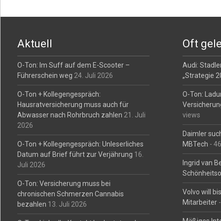
Post
navigation
Aktuell
Oft gel
O-Ton: Im Suff auf dem E-Scooter –
Audi: Stadler
Führerschein weg
24. Juli 2026
„Strategie 
O-Ton + Kollegengespräch:
O-Ton: Ladu
Hausratversicherung muss auch für
Versicherun
Abwasser nach Rohrbruch zahlen
21. Juli
views
2026
Daimler such
O-Ton + Kollegengespräch: Unleserliches
MBTech
- 4
Datum auf Brief führt zur Verjährung
16.
Ingrid van 
Juli 2026
Schönheitso
O-Ton: Versicherung muss bei
Volvo will b
chronischen Schmerzen Cannabis
Mitarbeiter
-
bezahlen
13. Juli 2026