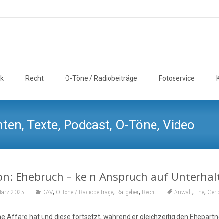
ik
Recht
O-Töne / Radiobeiträge
Fotoservice
ten, Texte, Podcast, O-Töne, Video
n: Ehebruch – kein Anspruch auf Unterhal
,
,
,
,
,
März 2025
DAV
O-Töne / Radiobeiträge
Ratgeber
Recht
Anwalt
Ehe
Geri
ne Affäre hat und diese fortsetzt, während er gleichzeitig den Ehepar