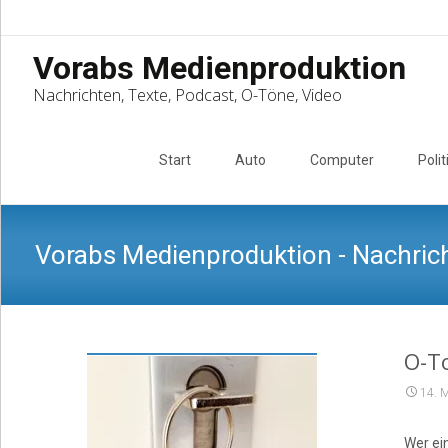
Vorabs Medienproduktion
Nachrichten, Texte, Podcast, O-Töne, Video
Skip
to
Start
Auto
Computer
Polit
content
Vorabs Medienproduktion - Nachrich
O-To
14. 
Wer ei