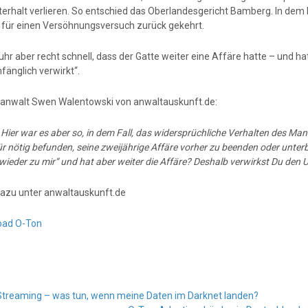
terhalt verlieren. So entschied das Oberlandesgericht Bamberg. In dem 
für einen Versöhnungsversuch zurück gekehrt.
uhr aber recht schnell, dass der Gatte weiter eine Affäre hatte – und 
fänglich verwirkt“.
anwalt Swen Walentowski von anwaltauskunft.de:
:
Hier war es aber so, in dem Fall, das widersprüchliche Verhalten des Ma
ür nötig befunden, seine zweijährige Affäre vorher zu beenden oder unterbr
ieder zu mir“ und hat aber weiter die Affäre? Deshalb verwirkst Du den 
azu unter anwaltauskunft.de
oad O-Ton
Streaming – was tun, wenn meine Daten im Darknet landen?