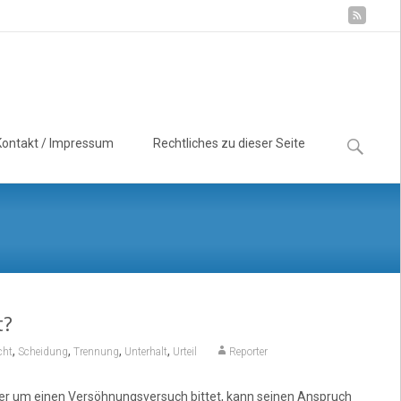
Suchen
Kontakt / Impressum
Rechtliches zu dieser Seite
nach:
t?
,
,
,
,
cht
Scheidung
Trennung
Unterhalt
Urteil
Reporter
tner um einen Versöhnungsversuch bittet, kann seinen Anspruch