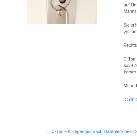
auf Un
Manns 
Sie erf
„vollum
Rechts
O-Ton
nicht f
komm w
Mehr d
Downl
←
O-Ton + Kollegengespräch: Datenleck beim 