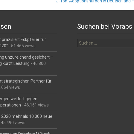
O-Ton: Adoptionshürden in Deutschland 
esen
Suchen bei Vorabs
Suchen
 präzisiert Eckpfeiler für
nach:
2020“
- 51.465 views
ng unzureichend gesichert –
g kürzt Leistung
- 46.800
t strategischen Partner für
6.664 views
Bergen wettert gegen
perationen
- 46.161 views
is 2020 mehr als 10.000 neue
 45.490 views