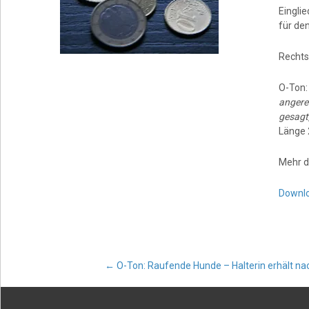
Einglie
für de
Rechts
O-Ton
angere
gesagt,
Länge 
Mehr d
Downl
Post
←
O-Ton: Raufende Hunde – Halterin erhält n