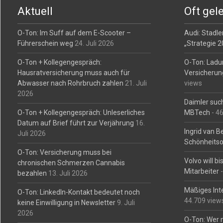
navigation
Aktuell
Oft gel
O-Ton: Im Suff auf dem E-Scooter –
Audi: Stadler
Führerschein weg
24. Juli 2026
„Strategie 
O-Ton + Kollegengespräch:
O-Ton: Ladu
Hausratversicherung muss auch für
Versicherun
Abwasser nach Rohrbruch zahlen
21. Juli
views
2026
Daimler such
O-Ton + Kollegengespräch: Unleserliches
MBTech
- 4
Datum auf Brief führt zur Verjährung
16.
Ingrid van 
Juli 2026
Schönheitso
O-Ton: Versicherung muss bei
Volvo will b
chronischen Schmerzen Cannabis
Mitarbeiter
-
bezahlen
13. Juli 2026
Mäßiges Int
O-Ton: LinkedIn-Kontakt bedeutet noch
44.709 view
keine Einwilligung in Newsletter
9. Juli
2026
O-Ton: Wer 