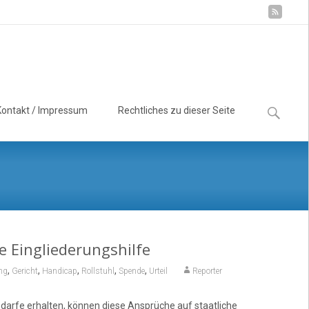
Suchen
Kontakt / Impressum
Rechtliches zu dieser Seite
nach:
 Eingliederungshilfe
,
,
,
,
,
ng
Gericht
Handicap
Rollstuhl
Spende
Urteil
Reporter
rfe erhalten, können diese Ansprüche auf staatliche