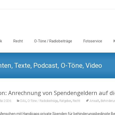
ik
Recht
O-Töne / Radiobeiträge
Fotoservice
ten, Texte, Podcast, O-Töne, Video
n: Anrechnung von Spendengeldern auf die
,
,
,
,
Mai 2026
DAV
O-Töne / Radiobeiträge
Ratgeber
Recht
Anwalt
Behinderu
enschen mit Handicaps private Spenden für behinderungsbedingte Beda