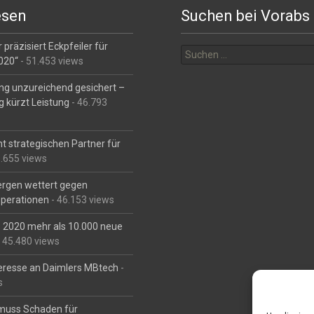
esen
Suchen bei Vorabs
Suchen
 präzisiert Eckpfeiler für
nach:
2020“
- 51.453 views
ng unzureichend gesichert –
g kürzt Leistung
- 46.793
t strategischen Partner für
6.655 views
Bergen wettert gegen
perationen
- 46.153 views
is 2020 mehr als 10.000 neue
 45.480 views
eresse an Daimlers MBtech
-
s
muss Schaden für