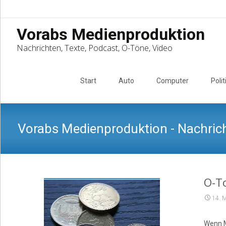
Vorabs Medienproduktion
Nachrichten, Texte, Podcast, O-Töne, Video
Skip
to
Start
Auto
Computer
Polit
content
Vorabs Medienproduktion - Nachrich
O-To
14. 
Wenn M