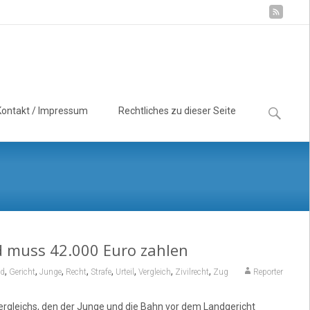
Suchen
Kontakt / Impressum
Rechtliches zu dieser Seite
nach:
nd muss 42.000 Euro zahlen
,
,
,
,
,
,
,
,
ld
Gericht
Junge
Recht
Strafe
Urteil
Vergleich
Zivilrecht
Zug
Reporter
Vergleichs, den der Junge und die Bahn vor dem Landgericht