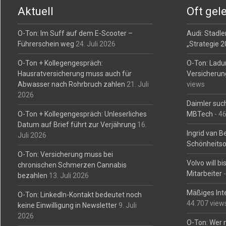
Aktuell
Oft gel
O-Ton: Im Suff auf dem E-Scooter –
Audi: Stadler
Führerschein weg
24. Juli 2026
„Strategie 
O-Ton + Kollegengespräch:
O-Ton: Ladu
Hausratversicherung muss auch für
Versicherun
Abwasser nach Rohrbruch zahlen
21. Juli
views
2026
Daimler such
O-Ton + Kollegengespräch: Unleserliches
MBTech
- 4
Datum auf Brief führt zur Verjährung
16.
Ingrid van 
Juli 2026
Schönheitso
O-Ton: Versicherung muss bei
Volvo will b
chronischen Schmerzen Cannabis
Mitarbeiter
-
bezahlen
13. Juli 2026
Mäßiges Int
O-Ton: LinkedIn-Kontakt bedeutet noch
44.707 view
keine Einwilligung in Newsletter
9. Juli
2026
O-Ton: Wer 