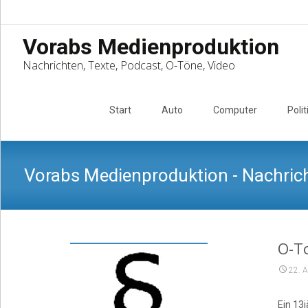
Vorabs Medienproduktion
Nachrichten, Texte, Podcast, O-Töne, Video
Skip
to
Start
Auto
Computer
Polit
content
Vorabs Medienproduktion - Nachrich
O-To
22. A
Ein 13