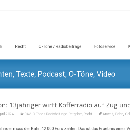
ik
Recht
O-Töne / Radiobeiträge
Fotoservice
ten, Texte, Podcast, O-Töne, Video
n: 13jähriger wirft Kofferradio auf Zug u
,
,
,
,
,
pril 2024
DAV
O-Töne / Radiobeiträge
Ratgeber
Recht
Anwalt
Bahn
Ge
jähriger muss der Bahn 42.000 Euro zahlen. Das ist das Ergebnis eines 