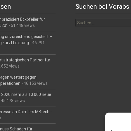
esen
Suchen bei Vorabs
Suchen
 präzisiert Eckpfeiler für
nach:
2020“
- 51.448 views
ng unzureichend gesichert –
g kürzt Leistung
- 46.791
t strategischen Partner für
6.652 views
Bergen wettert gegen
perationen
- 46.153 views
is 2020 mehr als 10.000 neue
 45.478 views
eresse an Daimlers MBtech
-
s
muss Schaden für