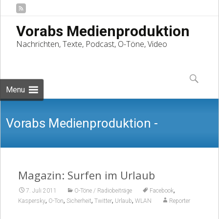
Vorabs Medienproduktion
Nachrichten, Texte, Podcast, O-Töne, Video
Skip
to
Suchen
content
nach:
Menu
Vorabs Medienproduktion -
Nachrichten, Texte, Podcast, O-Töne,
Magazin: Surfen im Urlaub
,
7. Juli 2011
O-Töne / Radiobeiträge
Facebook
,
,
,
,
,
Kaspersky
O-Ton
Sicherheit
Twitter
Urlaub
WLAN
Reporter