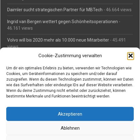
Daimler sucht strategischen Partner für MBTech
- 46.664 views
Ingrid van Bergen wettert gegen Schönheitsoperationen
-
46.161 views
Volvo will bis 2020 mehr als 10.000 neue Mitarbeiter
- 45.491
views
Cookie-Zustimmung verwalten
Mäßiges Interesse an Daimlers MBtech
- 44.716 views
Um dir ein optimales Erlebnis zu bieten, verwenden wir Technologien wie
O-Ton: Wer muss Schaden für abgedriftete Silvesterraketen
Cookies, um Geräteinformationen zu speichern und/oder darauf
zahlen?
- 42.379 views
zuzugreifen. Wenn du diesen Technologien zustimmst, können wir Daten
wie das Surfverhalten oder eindeutige IDs auf dieser Website verarbeiten.
Kollegengespräch: Urteile zum Grillen
- 42.063 views
Wenn du deine Zustimmung nicht erteilst oder zurückziehst, können
bestimmte Merkmale und Funktionen beeinträchtigt werden.
Suchen bei Vorabs
Akzeptieren
Suchen
nach:
Ablehnen