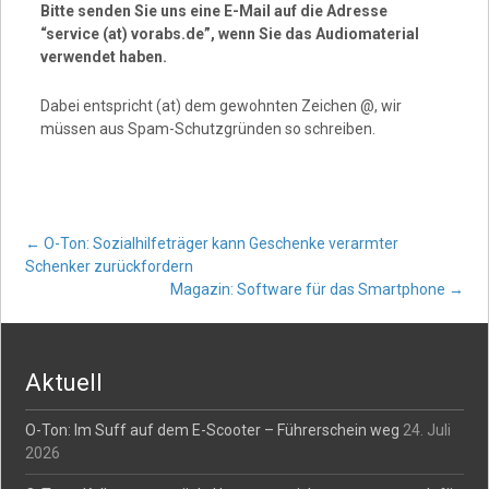
Bitte senden Sie uns eine E-Mail auf die Adresse
“service (at) vorabs.de”, wenn Sie das Audiomaterial
verwendet haben.
Dabei entspricht (at) dem gewohnten Zeichen @, wir
müssen aus Spam-Schutzgründen so schreiben.
Post
←
O-Ton: Sozialhilfeträger kann Geschenke verarmter
Schenker zurückfordern
Magazin: Software für das Smartphone
→
navigation
Aktuell
O-Ton: Im Suff auf dem E-Scooter – Führerschein weg
24. Juli
2026