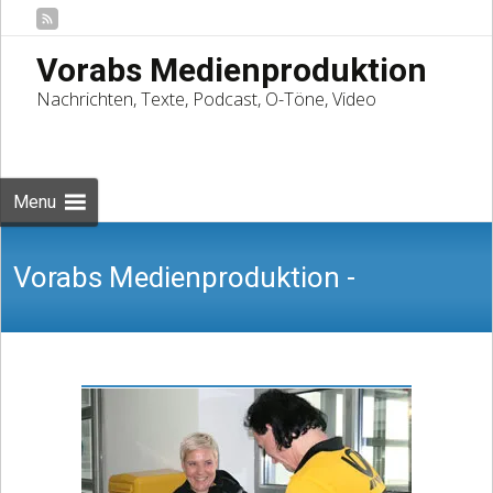
Vorabs Medienproduktion
Nachrichten, Texte, Podcast, O-Töne, Video
Skip
to
Suchen
content
nach:
Menu
Vorabs Medienproduktion -
Nachrichten, Texte, Podcast, O-Töne,