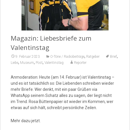
Video
Magazin: Liebesbriefe zum
Valentinstag
,
,
9. Februar 2023
O-Töne / Radiobeiträge
Ratgeber
Brief
,
,
,
Liebe
Museum
Post
Valentinstag
Reporter
Anmoderation: Heute (am 14. Februar) ist Valentinstag –
und es ist tatsächlich so: Die Liebenden schreiben wieder
mehr Briefe. Wer denkt, mit ein paar Grüßen via
WhatsApp seinem Schatz alles zu sagen, der liegt nicht
im Trend. Rosa Büttenpapier ist wieder im Kommen, wer
etwas auf sich hält, schreibt persönliche Zeilen.
Mehr dazu jetzt.