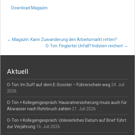
Download Magazin
Post
←
Magazin: Kann Zuwanderung den Arbeitsmarkt retten?
O-Ton: Fingierter Unfall? Indizien reichen!
→
navigation
Aktuell
O-Ton: Im Suff auf dem E-Scooter – Führerschein weg
24. Juli
2026
O-Ton + Kollegengespräch: Hausratversicherung muss auch für
Abwasser nach Rohrbruch zahlen
21. Juli 2026
O-Ton + Kollegengespräch: Unleserliches Datum auf Brief führt
zur Verjährung
16. Juli 2026