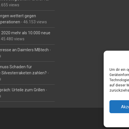
6.655 views
Bergen wettert gegen
perationen
- 46.153 views
is 2020 mehr als 10.000 neue
 45.480 views
eresse an Daimlers MBtech
-
s
muss Schaden für
Um dir ein 
 Silvesterraketen zahlen?
-
Geräteinfor
s
Technologie
auf dieser 
räch: Urteile zum Grillen
-
zurückziehs
s
Akz