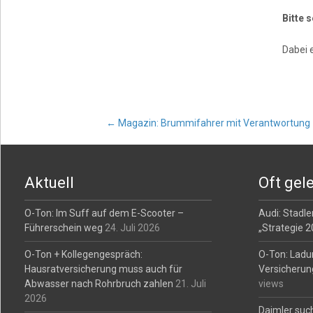
Bitte 
Dabei 
Post
←
Magazin: Brummifahrer mit Verantwortung
navigation
Aktuell
Oft gel
O-Ton: Im Suff auf dem E-Scooter –
Audi: Stadler
Führerschein weg
24. Juli 2026
„Strategie 
O-Ton + Kollegengespräch:
O-Ton: Ladu
Hausratversicherung muss auch für
Versicherun
Abwasser nach Rohrbruch zahlen
21. Juli
views
2026
Daimler such