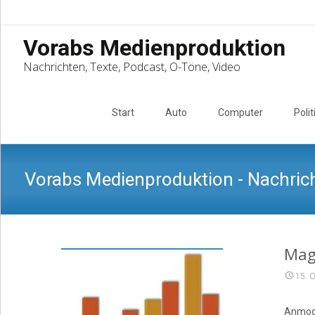
Vorabs Medienproduktion
Nachrichten, Texte, Podcast, O-Töne, Video
Skip
to
Start
Auto
Computer
Polit
content
Vorabs Medienproduktion - Nachrich
Mag
15. 
Anmode