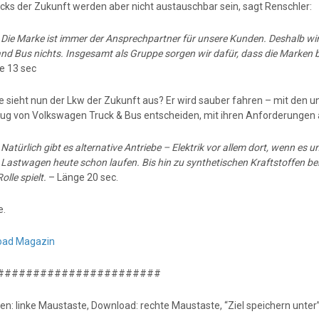
ucks der Zukunft werden aber nicht austauschbar sein, sagt Renschler:
:
Die Marke ist immer der Ansprechpartner für unsere Kunden. Deshalb w
and Bus nichts. Insgesamt als Gruppe sorgen wir dafür, dass die Marken
e 13 sec
e sieht nun der Lkw der Zukunft aus? Er wird sauber fahren – mit den un
ug von Volkswagen Truck & Bus entscheiden, mit ihren Anforderungen au
:
Natürlich gibt es alternative Antriebe – Elektrik vor allem dort, wenn es
Lastwagen heute schon laufen. Bis hin zu synthetischen Kraftstoffen beisp
olle spielt.
– Länge 20 sec.
e.
oad Magazin
#######################
en: linke Maustaste, Download: rechte Maustaste, “Ziel speichern unter”