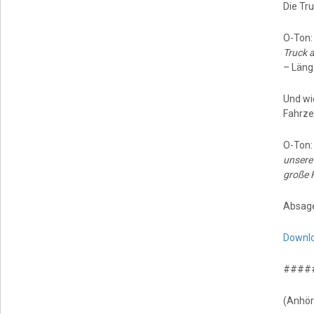
Die Tr
O-Ton
Truck 
– Läng
Und wi
Fahrze
O-Ton
unsere 
große R
Absag
Downl
####
(Anhör