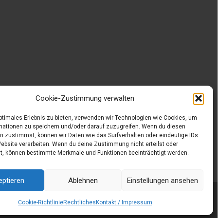
Cookie-Zustimmung verwalten
optimales Erlebnis zu bieten, verwenden wir Technologien wie Cookies, um
mationen zu speichern und/oder darauf zuzugreifen. Wenn du diesen
n zustimmst, können wir Daten wie das Surfverhalten oder eindeutige IDs
Website verarbeiten. Wenn du deine Zustimmung nicht erteilst oder
t, können bestimmte Merkmale und Funktionen beeinträchtigt werden.
eptieren
Ablehnen
Einstellungen ansehen
Powered by WordPress
, Designed and Developed by
templatesnext
Cookie-Richtlinie
Rechtliches
Kontakt / Impressum