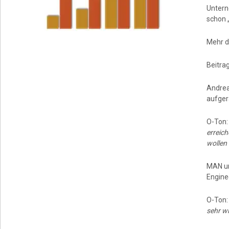
Untern
schon 
Mehr d
Beitrag
Andrea
aufger
O-Ton
erreich
wollen 
MAN un
Engine
O-Ton
sehr w