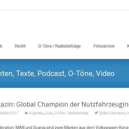
ik
Recht
O-Töne / Radiobeiträge
Fotoservice
ten, Texte, Podcast, O-Töne, Video
azin: Global Champion der Nutzfahrzeugin
,
,
,
Oktober 2017
Allgemein
Auto
O-Töne / Radiobeiträge
Global Champion
I
ration: MAN und Scania sind zwei Marken aus dem Volkswagen-Konzer