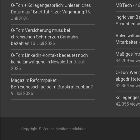
O-Ton + Kollegengespräch: Unleserliches
MBTech
- 4
Datum auf Brief führt zur Verjährung
16.
Ingrid van 
Juli 2026
Schönheitso
O-Ton: Versicherung muss bei
Volvo will b
chronischen Schmerzen Cannabis
Mitarbeiter
-
bezahlen
13. Juli 2026
Mäßiges Int
O-Ton: LinkedIn-Kontakt bedeutet noch
44.709 view
keine Einwilligung in Newsletter
9. Juli
2026
O-Ton: Wer 
abgedriftete
Magazin: Reformpaket –
42.364 view
Befreiungsschlag beim Bürokratieabbau?
9. Juli 2026
Kollegengesp
42.055 view
Copyright © Vorabs Medienproduktion