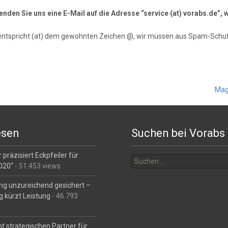
senden Sie uns eine E-Mail auf die Adresse “service (at) vorabs.de”
entspricht (at) dem gewohnten Zeichen @, wir müssen aus Spam-Schut
Mag
esen
Suchen bei Vorabs
Suchen
 präzisiert Eckpfeiler für
nach:
2020“
- 51.453 views
ng unzureichend gesichert –
g kürzt Leistung
- 46.793
t strategischen Partner für