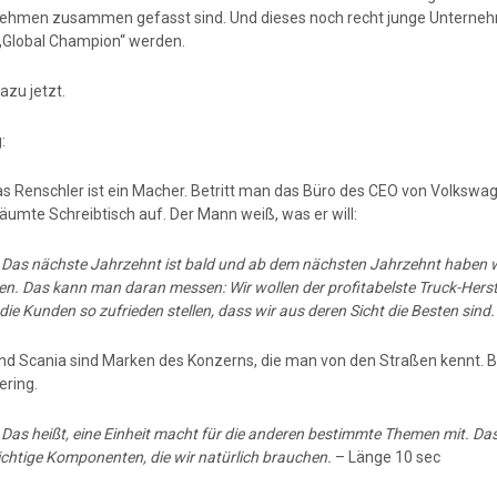
ehmen zusammen gefasst sind. Und dieses noch recht junge Unternehm
„Global Champion“ werden.
azu jetzt.
:
s Renschler ist ein Macher. Betritt man das Büro des CEO von Volkswage
äumte Schreibtisch auf. Der Mann weiß, was er will:
:
Das nächste Jahrzehnt ist bald und ab dem nächsten Jahrzehnt haben wir
en. Das kann man daran messen: Wir wollen der profitabelste Truck-Herstell
die Kunden so zufrieden stellen, dass wir aus deren Sicht die Besten sind
d Scania sind Marken des Konzerns, die man von den Straßen kennt.
ering.
:
Das heißt, eine Einheit macht für die anderen bestimmte Themen mit. Das gi
ichtige Komponenten, die wir natürlich brauchen.
– Länge 10 sec