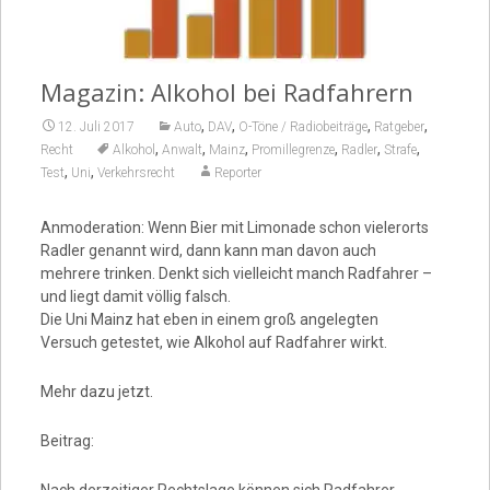
Video
Magazin: Alkohol bei Radfahrern
,
,
,
,
12. Juli 2017
Auto
DAV
O-Töne / Radiobeiträge
Ratgeber
,
,
,
,
,
,
Recht
Alkohol
Anwalt
Mainz
Promillegrenze
Radler
Strafe
,
,
Test
Uni
Verkehrsrecht
Reporter
Anmoderation: Wenn Bier mit Limonade schon vielerorts
Radler genannt wird, dann kann man davon auch
mehrere trinken. Denkt sich vielleicht manch Radfahrer –
und liegt damit völlig falsch.
Die Uni Mainz hat eben in einem groß angelegten
Versuch getestet, wie Alkohol auf Radfahrer wirkt.
Mehr dazu jetzt.
Beitrag: