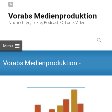
Vorabs Medienproduktion
Nachrichten, Texte, Podcast, O-Töne, Video
Skip
to
Suchen
content
nach:
Menu
Vorabs Medienproduktion -
Nachrichten, Texte, Podcast, O-Töne,