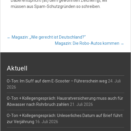
Dabei entspricht (at) dem gewohnten Zeichen @, wir
müssen aus Spam-Schutzgründen so schreiben.
Post
←
Magazin: „Wie gerecht ist Deutschland?“
Magazin: Die Robo-Autos kommen
→
navigation
Aktuell
O-Ton: Im Suff auf dem E-Scooter – Führerschein weg
24. Juli
2026
O-Ton + Kollegengespräch: Hausratversicherung muss auch für
Abwasser nach Rohrbruch zahlen
21. Juli 2026
O-Ton + Kollegengespräch: Unleserliches Datum auf Brief führt
zur Verjährung
16. Juli 2026