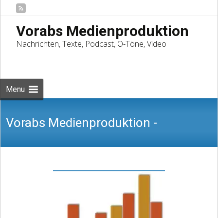
Vorabs Medienproduktion
Nachrichten, Texte, Podcast, O-Töne, Video
Skip
to
Suchen
content
nach:
Menu
Vorabs Medienproduktion -
Nachrichten, Texte, Podcast, O-Töne,