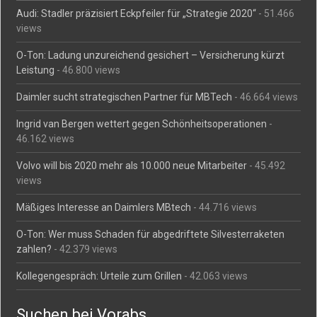
Audi: Stadler präzisiert Eckpfeiler für „Strategie 2020“
- 51.466
views
O-Ton: Ladung unzureichend gesichert – Versicherung kürzt
Leistung
- 46.800 views
Daimler sucht strategischen Partner für MBTech
- 46.664 views
Ingrid van Bergen wettert gegen Schönheitsoperationen
-
46.162 views
Volvo will bis 2020 mehr als 10.000 neue Mitarbeiter
- 45.492
views
Mäßiges Interesse an Daimlers MBtech
- 44.716 views
O-Ton: Wer muss Schaden für abgedriftete Silvesterraketen
zahlen?
- 42.379 views
Kollegengespräch: Urteile zum Grillen
- 42.063 views
Suchen bei Vorabs