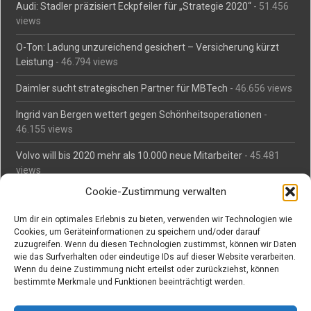
Audi: Stadler präzisiert Eckpfeiler für „Strategie 2020“
- 51.456
views
O-Ton: Ladung unzureichend gesichert – Versicherung kürzt
Leistung
- 46.794 views
Daimler sucht strategischen Partner für MBTech
- 46.656 views
Ingrid van Bergen wettert gegen Schönheitsoperationen
-
46.155 views
Volvo will bis 2020 mehr als 10.000 neue Mitarbeiter
- 45.481
views
Cookie-Zustimmung verwalten
Mäßiges Interesse an Daimlers MBtech
- 44.711 views
Um dir ein optimales Erlebnis zu bieten, verwenden wir Technologien wie
O-Ton: Wer muss Schaden für abgedriftete Silvesterraketen
Cookies, um Geräteinformationen zu speichern und/oder darauf
zahlen?
- 42.365 views
zuzugreifen. Wenn du diesen Technologien zustimmst, können wir Daten
wie das Surfverhalten oder eindeutige IDs auf dieser Website verarbeiten.
Kollegengespräch: Urteile zum Grillen
- 42.058 views
Wenn du deine Zustimmung nicht erteilst oder zurückziehst, können
bestimmte Merkmale und Funktionen beeinträchtigt werden.
Suchen bei Vorabs