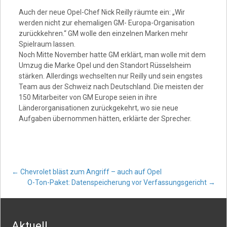
Video
Auch der neue Opel-Chef Nick Reilly räumte ein: „Wir
werden nicht zur ehemaligen GM- Europa-Organisation
zurückkehren.“ GM wolle den einzelnen Marken mehr
Spielraum lassen.
Noch Mitte November hatte GM erklärt, man wolle mit dem
Umzug die Marke Opel und den Standort Rüsselsheim
stärken. Allerdings wechselten nur Reilly und sein engstes
Team aus der Schweiz nach Deutschland. Die meisten der
150 Mitarbeiter von GM Europe seien in ihre
Länderorganisationen zurückgekehrt, wo sie neue
Aufgaben übernommen hätten, erklärte der Sprecher.
Post
←
Chevrolet bläst zum Angriff – auch auf Opel
O-Ton-Paket: Datenspeicherung vor Verfassungsgericht
→
navigation
Aktuell