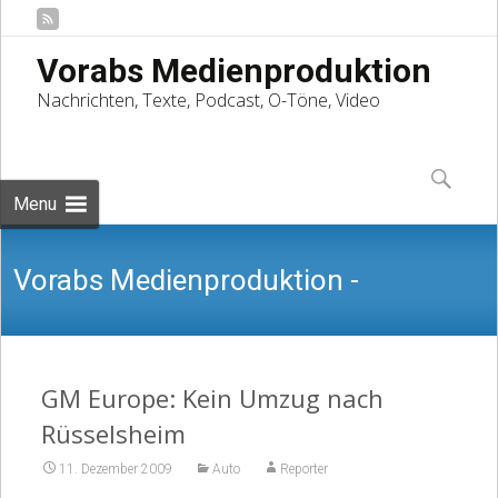
Vorabs Medienproduktion
Nachrichten, Texte, Podcast, O-Töne, Video
Skip
to
Suchen
content
nach:
Menu
Vorabs Medienproduktion -
Nachrichten, Texte, Podcast, O-Töne,
GM Europe: Kein Umzug nach
Rüsselsheim
11. Dezember 2009
Auto
Reporter