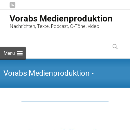
Vorabs Medienproduktion
Nachrichten, Texte, Podcast, O-Töne, Video
Skip
to
Suchen
content
nach:
Menu
Vorabs Medienproduktion -
Nachrichten, Texte, Podcast, O-Töne,