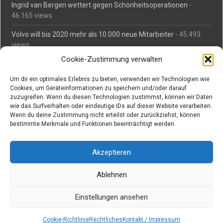
Ingrid van Bergen wettert gegen Schönheitsoperationen
-
46.165 views
Volvo will bis 2020 mehr als 10.000 neue Mitarbeiter
- 45.493
views
Cookie-Zustimmung verwalten
Mäßiges Interesse an Daimlers MBtech
- 44.716 views
Um dir ein optimales Erlebnis zu bieten, verwenden wir Technologien wie
O-Ton: Wer muss Schaden für abgedriftete Silvesterraketen
Cookies, um Geräteinformationen zu speichern und/oder darauf
zahlen?
- 42.380 views
zuzugreifen. Wenn du diesen Technologien zustimmst, können wir Daten
wie das Surfverhalten oder eindeutige IDs auf dieser Website verarbeiten.
Kollegengespräch: Urteile zum Grillen
- 42.066 views
Wenn du deine Zustimmung nicht erteilst oder zurückziehst, können
bestimmte Merkmale und Funktionen beeinträchtigt werden.
Suchen bei Vorabs
Akzeptieren
Suchen
nach:
Ablehnen
Einstellungen ansehen
Copyright © Vorabs Medienproduktion
Powered by WordPress
, Designed and Developed by
templatesnext
Cookie-Richtlinie
Rechtliches
Kontakt / Impressum