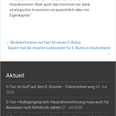
hinzukommen. Aber auch das stemmen wir dank
strategischer Investoren voraussichtlich alles mit
Eigenkapital.“
Post
←
Modelloffensive mit fast 60 neuen E-Autos
Bayern hat die meisten Ladesäulen für E-Autos in Deutschland
→
navigation
Aktuell
O-Ton: Im Suff auf dem E-Scooter – Führerschein weg
24. Juli
2026
O-Ton + Kollegengespräch: Hausratversicherung muss auch für
Abwasser nach Rohrbruch zahlen
21. Juli 2026